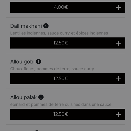
4.00
€
Dall makhani
Lentilles indiennes, sauce curry et épices indiennes
12.50
€
Allou gobi
Choux fleurs, pommes de terre, sauce curry
12.50
€
Allou palak
épinard et pommes de terre cuisinés dans une sauce
12.50
€