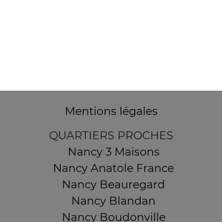
32 AVENUE DU 20E CORPS
54000 NANCY
Mentions légales
QUARTIERS PROCHES
Nancy 3 Maisons
Nancy Anatole France
Nancy Beauregard
Nancy Blandan
Nancy Boudonville