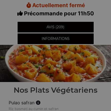
Actuellement fermé
Précommande pour 11h50
AVIS (209)
INFORMATIONS
Nos Plats Végétariens
Pulao safran
Riz basmati au cumin et safran