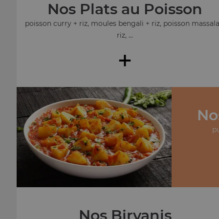
Nos Plats au Poisson
poisson curry + riz, moules bengali + riz, poisson massala
riz, ...
+
No
pu
Nos Biryanis