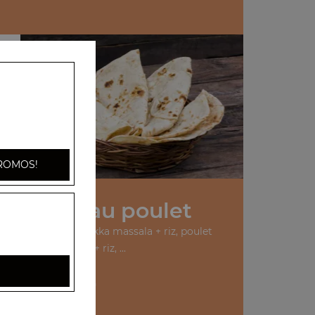
ROMOS!
os Plats au poulet
urry + riz, poulet tikka massala + riz, poulet
vindaloo + riz, ...
+