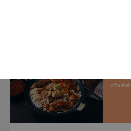
Nos Plats à l'Agneau
agneau curry + riz, agneau massala + riz, agneau vindal
+ riz, ...
+
N
kofta shahi