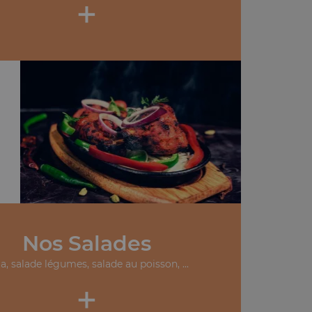
+
Nos Salades
ta, salade légumes, salade au poisson, ...
+