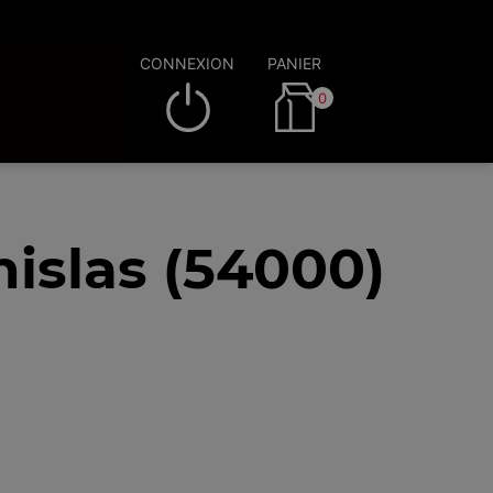
CONNEXION
PANIER
0
islas (54000)