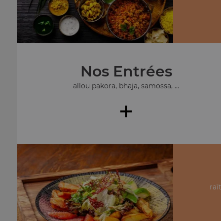
Nos Entrées
allou pakora, bhaja, samossa, ...
+
raï