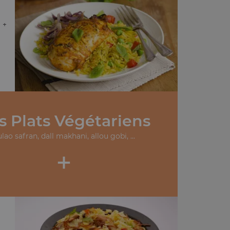
 +
s Plats Végétariens
lao safran, dall makhani, allou gobi, ...
+