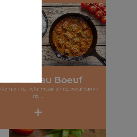
oo
os Plats au Boeuf
 korma + riz, kofta massala + riz, boeuf curry +
riz, ...
+