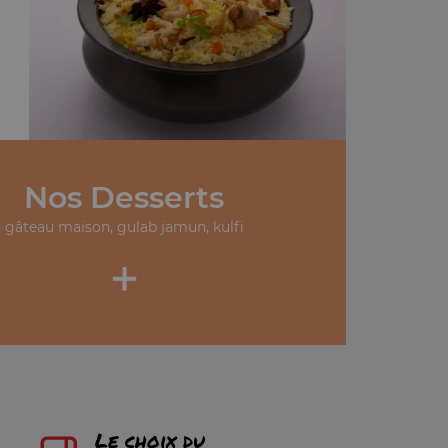
Nos Desserts
gâteau maison, gulab jamun, kulfi
+
Le choix du