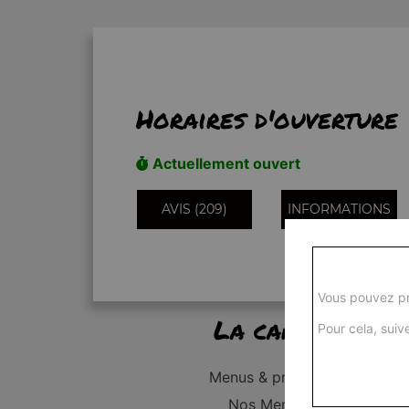
Horaires d'ouverture
Actuellement ouvert
AVIS (209)
INFORMATIONS
Vous pouvez pr
La carte
Pour cela, suive
Menus & promos
Nos Menus