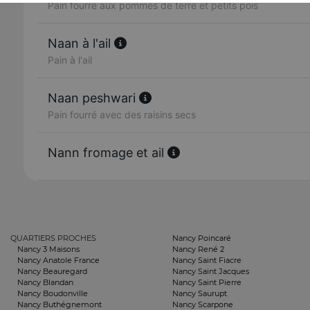
Pain fourré aux pommes de terre et petits pois
Naan à l'ail
Pain à l'ail
Naan peshwari
Pain fourré avec des raisins secs
Nann fromage et ail
QUARTIERS PROCHES
Nancy Poincaré
Nancy 3 Maisons
Nancy René 2
Nancy Anatole France
Nancy Saint Fiacre
Nancy Beauregard
Nancy Saint Jacques
Nancy Blandan
Nancy Saint Pierre
Nancy Boudonville
Nancy Saurupt
Nancy Buthégnemont
Nancy Scarpone