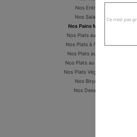
Nos Entrées
Nos Salades
Ce n'est pas gr
Nos Pains Maison
Nos Plats au poulet
Nos Plats à l'Agneau
Nos Plats au Boeuf
Nos Plats au Poisson
Nos Plats Végétariens
Nos Biryanis
Nos Desserts