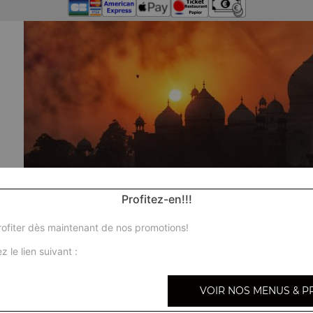
Profitez-en!!!
ofiter dès maintenant de nos promotions!
z le lien suivant :
VOIR NOS MENUS & P
No