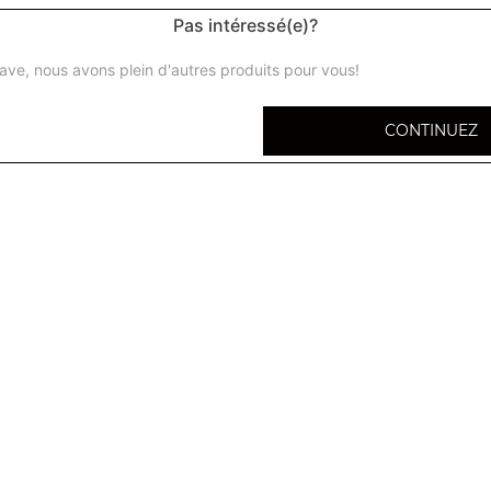
Pas intéressé(e)?
ave, nous avons plein d'autres produits pour vous!
Naan nature
CONTINUEZ
Pain traditionnel
Naan fromage
Pain fourré au fromage
Naan piment
Pain fourré aux piments verts .
Keema naan
Pain fourré à la viande hachée
Paratha légumes