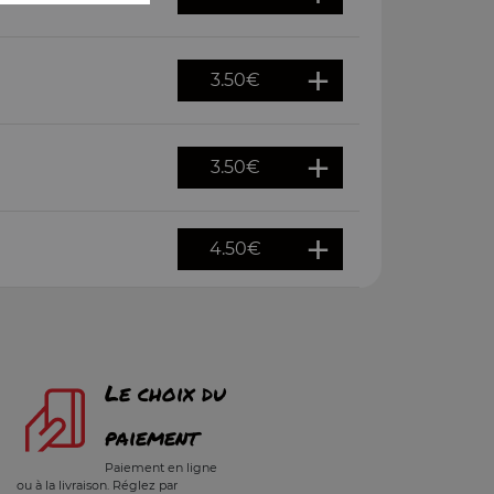
3.50
€
3.50
€
4.50
€
Le choix du
paiement
Paiement en ligne
ou à la livraison. Réglez par