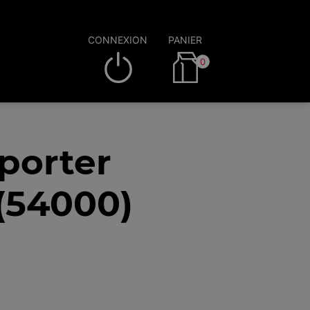
CONNEXION
PANIER
0
porter
(54000)