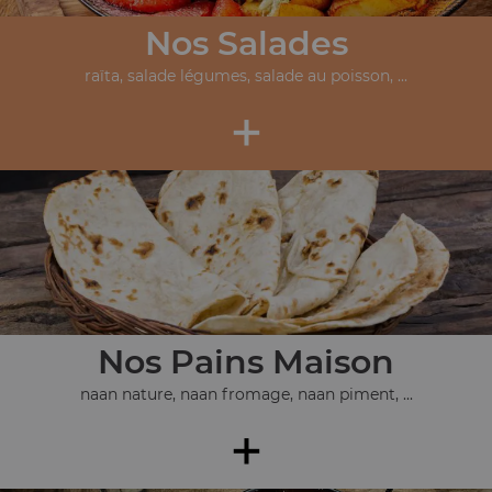
Nos Salades
raïta, salade légumes, salade au poisson, ...
+
Nos Pains Maison
naan nature, naan fromage, naan piment, ...
+