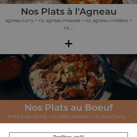
Nos Plats à l'Agneau
agneau curry + riz, agneau massala + riz, agneau vindaloo +
riz, ...
+
Nos Plats au Boeuf
kofta shahi korma + riz, kofta massala + riz, boeuf curry +
riz, ...