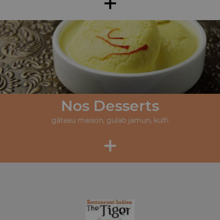
+
Nos Desserts
gâteau maison, gulab jamun, kulfi
+