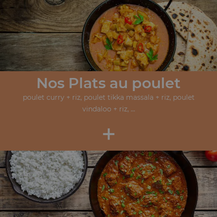
Nos Plats au poulet
poulet curry + riz, poulet tikka massala + riz, poulet
vindaloo + riz, ...
+