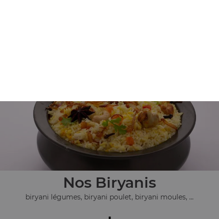
Nos Plats Végétariens
pulao safran, dall makhani, allou gobi, ...
+
Nos Biryanis
biryani légumes, biryani poulet, biryani moules, ...