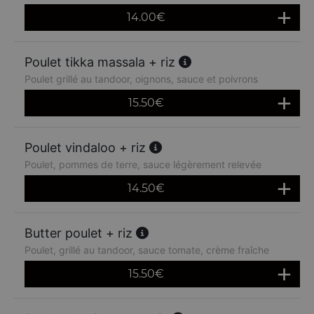
14.00
€
Poulet tikka massala + riz
Poulet grillé au tandoor, oignons, sauce et poivrons
15.50
€
Poulet vindaloo + riz
Poulet, pommes de terre, sauce légèrement relevée
14.50
€
Butter poulet + riz
Poulet, grillé au tandoor, sauce tomate, crème fraîche
15.50
€