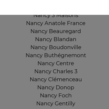
QUARTIERS PROCHES
Nancy 3 Maisons
Nancy Anatole France
Nancy Beauregard
Nancy Blandan
Nancy Boudonville
Nancy Buthégnemont
Nancy Centre
Nancy Charles 3
Nancy Clémenceau
Nancy Donop
Nancy Foch
Nancy Gentilly