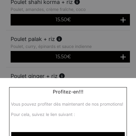
Poulet shahi korma + riz
Poulet, amandes, crème fraîche, coco
15.50
€
Poulet palak + riz
Poulet, curry, épinards et sauce indienne
15.50
€
Poulet ginger + riz
Poulet au gingembre, tomates fraîches, piment vert, ail et
épices
Profitez-en!!!
16.00
€
Vous pouvez profiter dès maintenant de nos promotions!
Pour cela, suivez le lien suivant :
Poulet madras + riz
Poulet, sauce moyennement épicée