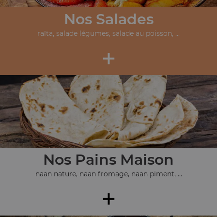
Nos Salades
raïta, salade légumes, salade au poisson, ...
+
Nos Pains Maison
naan nature, naan fromage, naan piment, ...
+