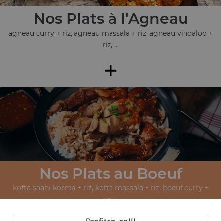
Nos Plats à l'Agneau
agneau curry + riz, agneau massala + riz, agneau vindaloo +
riz, ...
+
Nos Plats au Boeuf
kofta shahi korma + riz, kofta massala + riz, boeuf curry +
riz, ...