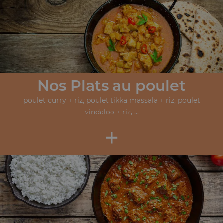
Nos Plats au poulet
poulet curry + riz, poulet tikka massala + riz, poulet
vindaloo + riz, ...
+