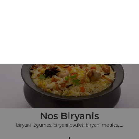
Nos Plats Végétariens
pulao safran, dall makhani, allou gobi, ...
+
Nos Biryanis
biryani légumes, biryani poulet, biryani moules, ...