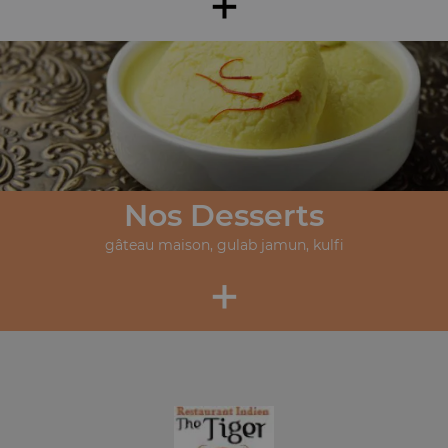
+
Nos Desserts
gâteau maison, gulab jamun, kulfi
+