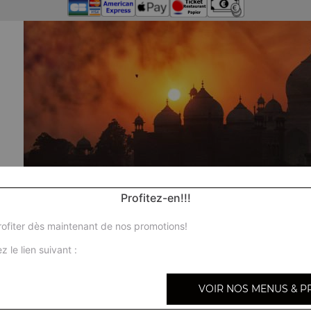
Profitez-en!!!
ofiter dès maintenant de nos promotions!
z le lien suivant :
VOIR NOS MENUS & P
No