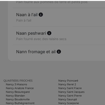
Pain fourré aux pommes de terre et petits pois
Naan à l'ail
Pain à l'ail
Naan peshwari
Pain fourré avec des raisins secs
Nann fromage et ail
QUARTIERS PROCHES
Nancy Poincaré
Nancy 3 Maisons
Nancy René 2
Nancy Anatole France
Nancy Saint Fiacre
Nancy Beauregard
Nancy Saint Jacques
Nancy Blandan
Nancy Saint Pierre
Nancy Boudonville
Nancy Saurupt
Nancy Buthégnemont
Nancy Scarpone