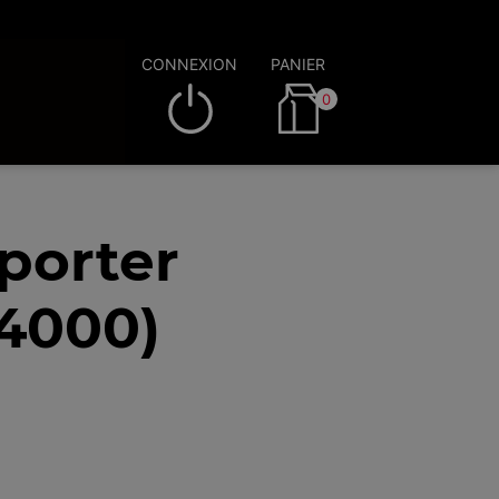
CONNEXION
PANIER
0
porter
54000)