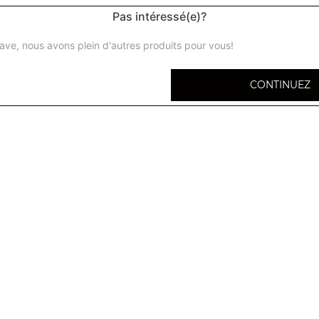
Pas intéressé(e)?
ave, nous avons plein d'autres produits pour vous!
Naan nature
CONTINUEZ
Pain traditionnel
Naan fromage
Pain fourré au fromage
Naan piment
Pain fourré aux piments verts .
Keema naan
Pain fourré à la viande hachée
Paratha légumes