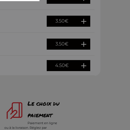
3.50
€
3.50
€
4.50
€
Le choix du
paiement
Paiement en ligne
ou à la livraison. Réglez par