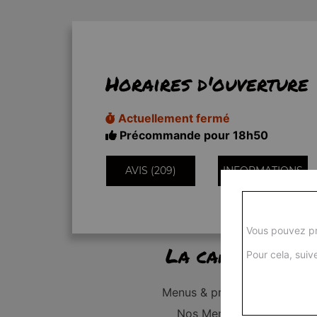
Horaires d'ouverture
Actuellement fermé
Précommande pour 18h50
AVIS (209)
INFORMATIONS
Vous pouvez pr
La carte
Pour cela, suive
Menus & promos
Nos Menus