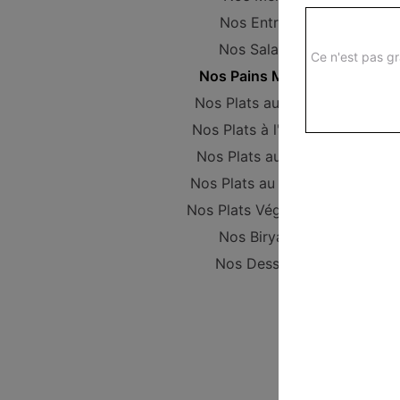
Nos Entrées
Nos Salades
Ce n'est pas gr
Nos Pains Maison
Nos Plats au poulet
Nos Plats à l'Agneau
Nos Plats au Boeuf
Nos Plats au Poisson
Nos Plats Végétariens
Nos Biryanis
Nos Desserts