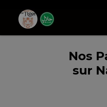
Nos P
sur N