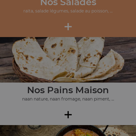
Nos Salades
raïta, salade légumes, salade au poisson, ...
+
Nos Pains Maison
naan nature, naan fromage, naan piment, ...
+