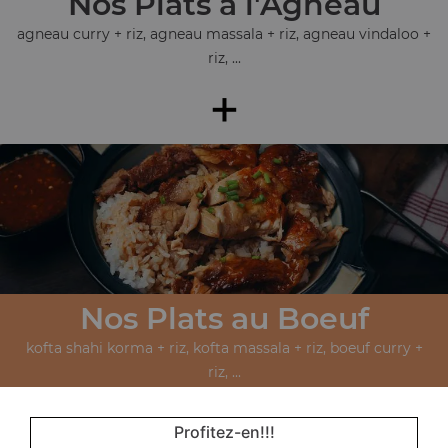
Nos Plats à l'Agneau
agneau curry + riz, agneau massala + riz, agneau vindaloo +
riz, ...
+
Nos Plats au Boeuf
kofta shahi korma + riz, kofta massala + riz, boeuf curry +
riz, ...
+
Profitez-en!!!