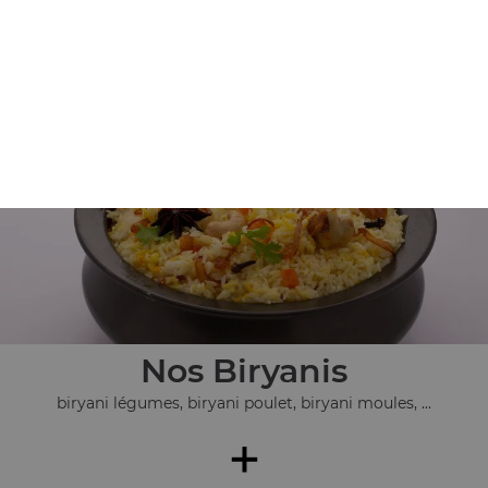
Nos Plats Végétariens
pulao safran, dall makhani, allou gobi, ...
+
Nos Biryanis
biryani légumes, biryani poulet, biryani moules, ...
+