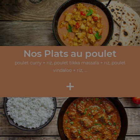
Nos Plats au poulet
poulet curry + riz, poulet tikka massala + riz, poulet
vindaloo + riz, ...
+