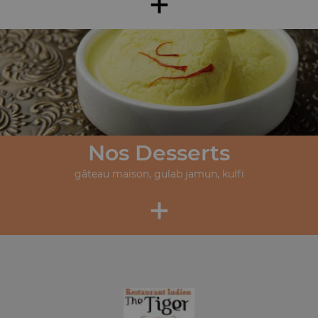
+
Nos Desserts
gâteau maison, gulab jamun, kulfi
+