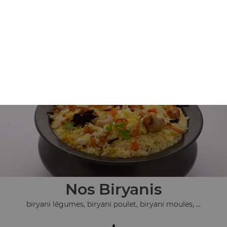
Nos Plats Végétariens
pulao safran, dall makhani, allou gobi, ...
+
Nos Biryanis
biryani légumes, biryani poulet, biryani moules, ...