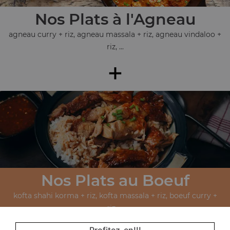
Nos Plats à l'Agneau
agneau curry + riz, agneau massala + riz, agneau vindaloo +
riz, ...
+
Nos Plats au Boeuf
kofta shahi korma + riz, kofta massala + riz, boeuf curry +
riz, ...