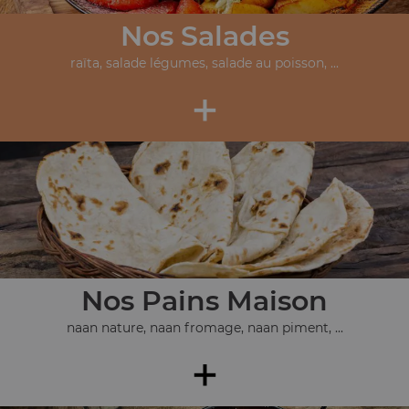
Nos Salades
raïta, salade légumes, salade au poisson, ...
+
Nos Pains Maison
naan nature, naan fromage, naan piment, ...
+