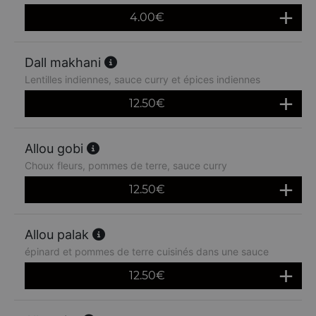
4.00
€
Dall makhani
Lentilles indiennes, sauce curry et épices indiennes
12.50
€
Allou gobi
Choux fleurs, pommes de terre, sauce curry
12.50
€
Allou palak
épinard et pommes de terre cuisinés dans une sauce
12.50
€