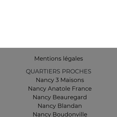
32 AVENUE DU 20E CORPS
54000 NANCY
Mentions légales
QUARTIERS PROCHES
Nancy 3 Maisons
Nancy Anatole France
Nancy Beauregard
Nancy Blandan
Nancy Boudonville