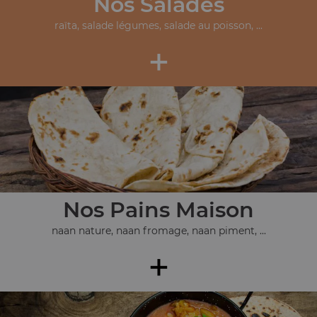
Nos Salades
raïta, salade légumes, salade au poisson, ...
+
Nos Pains Maison
naan nature, naan fromage, naan piment, ...
+