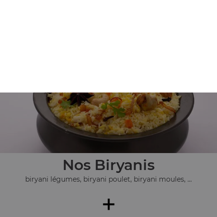
Nos Plats Végétariens
pulao safran, dall makhani, allou gobi, ...
+
Nos Biryanis
biryani légumes, biryani poulet, biryani moules, ...
+