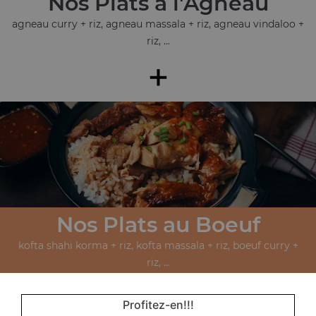
Nos Plats à l'Agneau
agneau curry + riz, agneau massala + riz, agneau vindaloo +
riz, ...
+
Nos Plats au Boeuf
kofta shahi korma + riz, kofta massala + riz, boeuf curry +
riz, ...
+
Profitez-en!!!