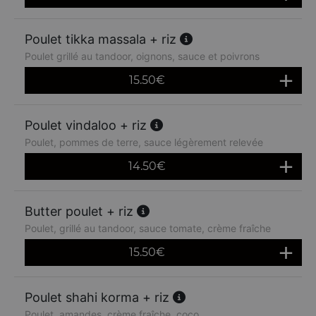
Poulet tikka massala + riz
Poulet grillé au tandoor, oignons, sauce et poivrons
15.50
€
Poulet vindaloo + riz
Poulet, pommes de terre, sauce légèrement relevée
14.50
€
Butter poulet + riz
Poulet, grillé au tandoor, sauce tomate, crème fraîche
15.50
€
Poulet shahi korma + riz
Poulet, amandes, crème fraîche, coco