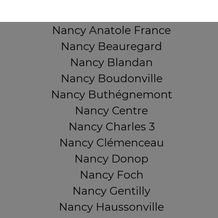
Nancy 3 Maisons
Nancy Anatole France
Nancy Beauregard
Nancy Blandan
Nancy Boudonville
Nancy Buthégnemont
Nancy Centre
Nancy Charles 3
Nancy Clémenceau
Nancy Donop
Nancy Foch
Nancy Gentilly
Nancy Haussonville