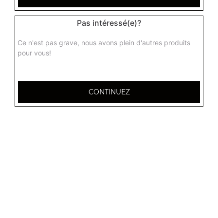
Pas intéressé(e)?
Ce n'est pas grave, nous avons plein d'autres produits
pour vous!
CONTINUEZ
32 AVENUE DU 20E CORPS
54000 NANCY
Mentions légales
QUARTIERS PROCHES