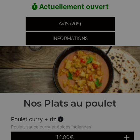
Actuellement ouvert
AVIS (209)
INFORMATIONS
Nos Plats au poulet
Poulet curry + riz
Poulet, sauce curry et épices indiennes
14.00
€