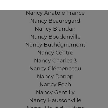
Nancy 3 Maisons
Nancy Anatole France
Nancy Beauregard
Nancy Blandan
Nancy Boudonville
Nancy Buthégnemont
Nancy Centre
Nancy Charles 3
Nancy Clémenceau
Nancy Donop
Nancy Foch
Nancy Gentilly
Nancy Haussonville