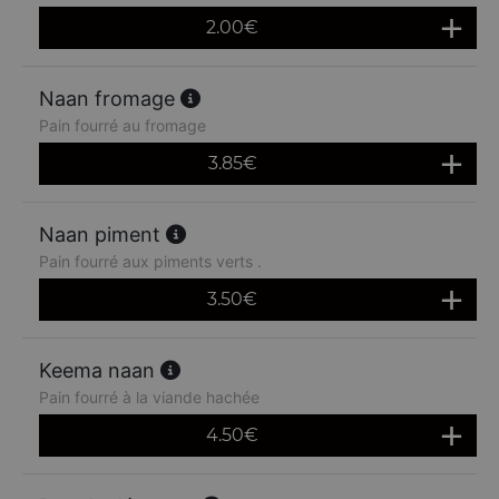
2.00
€
Naan fromage
Pain fourré au fromage
3.85
€
Naan piment
Pain fourré aux piments verts .
3.50
€
Keema naan
Pain fourré à la viande hachée
4.50
€