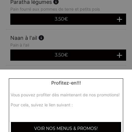
Paratha légumes
Pain fourré aux pommes de terre et petits pois
3.50
€
Naan à l'ail
Pain à l'ail
3.50
€
Naan peshwari
Pain fourré avec des raisins secs
Profitez-en!!!
3.50
€
Vous pouvez profiter dès maintenant de nos promotions!
Pour cela, suivez le lien suivant :
Nann fromage et ail
4.50
€
VOIR NOS MENUS & PROMOS!