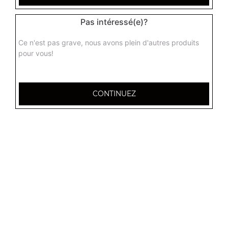
Pas intéressé(e)?
Ce n'est pas grave, nous avons plein d'autres produits
pour vous!
CONTINUEZ
32 AVENUE DU 20E CORPS
54000 NANCY
Mentions légales
QUARTIERS PROCHES