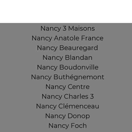
Mentions légales
QUARTIERS PROCHES
Nancy 3 Maisons
Nancy Anatole France
Nancy Beauregard
Nancy Blandan
Nancy Boudonville
Nancy Buthégnemont
Nancy Centre
Nancy Charles 3
Nancy Clémenceau
Nancy Donop
Nancy Foch