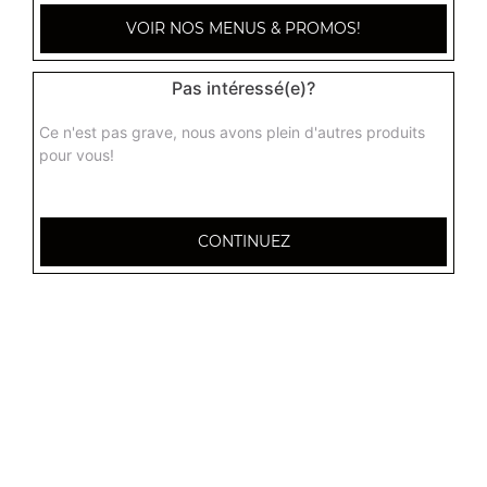
VOIR NOS MENUS & PROMOS!
Pas intéressé(e)?
Ce n'est pas grave, nous avons plein d'autres produits
pour vous!
CONTINUEZ
32 AVENUE DU 20E CORPS
54000 NANCY