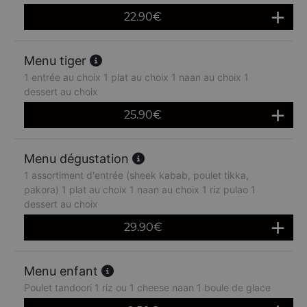
22.90
€
Menu tiger
1 entrée au choix 1 plat au choix 1 naan au choix 1
dessert au choix
25.90
€
Menu dégustation
1 assortiment d'entrée (sheek kabab, poulet tikka,
pakora) 1 plat au choix 1 naan au choix 1 riz pulao 1
dessert au choix
29.90
€
Menu enfant
Poulet tandoori 1 riz ou 1 cheese naan 1 boule de glace