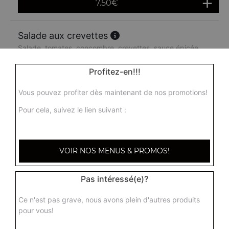
7.50
€
Salade aux crevettes
Salade, tomates, concombre, crevettes, sauce épicée
9.00
€
Profitez-en!!!
Vous pouvez profiter dès maintenant de nos promotions!
Pour cela, suivez le lien suivant :
VOIR NOS MENUS & PROMOS!
Pas intéressé(e)?
Ce n'est pas grave, nous avons plein d'autres produits
pour vous!