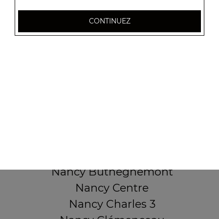
32 AVENUE DU 20E CORPS
CONTINUEZ
54000 NANCY
Mentions légales
QUARTIERS PROCHES
Nancy 3 Maisons
Nancy Anatole France
Nancy Beauregard
Nancy Blandan
Nancy Boudonville
Nancy Buthégnemont
Nancy Centre
Nancy Charles 3