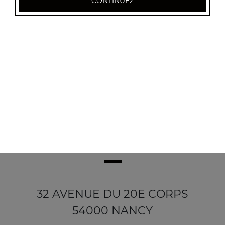
CONTINUEZ
Gambas tandoori
22.50
€
32 AVENUE DU 20E CORPS
54000 NANCY