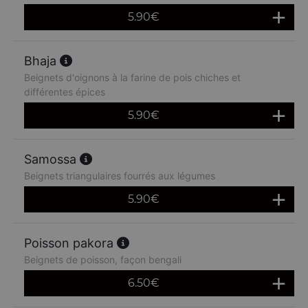
5.90
€
Bhaja
Beignets d'oignons à la farine de pois chiches et
différentes épices
5.90
€
Samossa
Beignets triangulaires fourrés aux légumes
5.90
€
Poisson pakora
Beignets de poisson, façon bengali
6.50
€