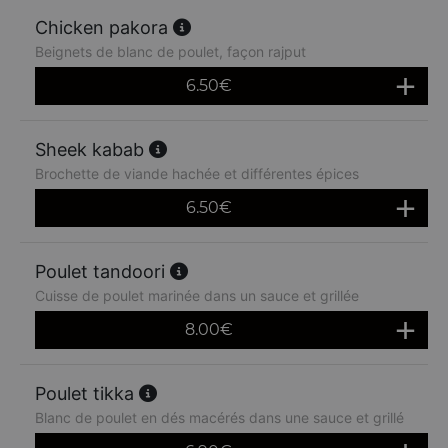
Chicken pakora
Beignets de blanc de poulet, façon rajput
6.50
€
Sheek kabab
Brochette de viande hachée et différentes épices
6.50
€
Poulet tandoori
Cuisse de poulet marinée dans un sauce et grillée
8.00
€
Poulet tikka
Blanc de poulet en dés macérés dans une sauce et grillé