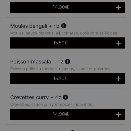
14.00
€
Moules bengali + riz
Moules, sauce oignons, ail, tomates, coriandre et épices
15.50
€
Poisson massala + riz
Poisson grillé au tandoor, oignons, sauce et poivrons
15.50
€
Crevettes curry + riz
Crevettes, sauce curry et épices indiennes
14.90
€