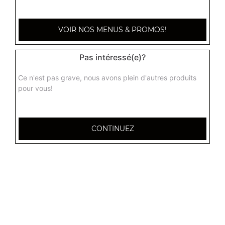
Gambas malais + riz
VOIR NOS MENUS & PROMOS!
Gambas à la crème fraîche, noix de cajou et amandes
18.00
€
Pas intéressé(e)?
Ce n'est pas grave, nous avons plein d'autres produits
pour vous!
CONTINUEZ
32 AVENUE DU 20E CORPS