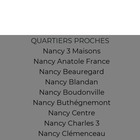
54000 NANCY
Mentions légales
QUARTIERS PROCHES
Nancy 3 Maisons
Nancy Anatole France
Nancy Beauregard
Nancy Blandan
Nancy Boudonville
Nancy Buthégnemont
Nancy Centre
Nancy Charles 3
Nancy Clémenceau