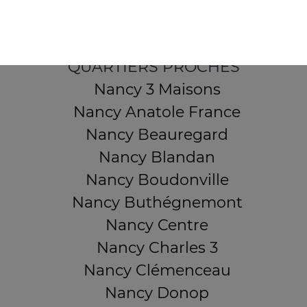
Mentions légales
QUARTIERS PROCHES
Nancy 3 Maisons
Nancy Anatole France
Nancy Beauregard
Nancy Blandan
Nancy Boudonville
Nancy Buthégnemont
Nancy Centre
Nancy Charles 3
Nancy Clémenceau
Nancy Donop