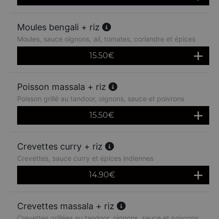
Moules bengali + riz
Moules, sauce oignons, ail, tomates, coriandre et épices
15.50
€
Poisson massala + riz
Poisson grillé au tandoor, oignons, sauce et poivrons
15.50
€
Crevettes curry + riz
Crevettes, sauce curry et épices indiennes
14.90
€
Crevettes massala + riz
Crevettes grillées au tandoor, oignons, sauce et poivrons