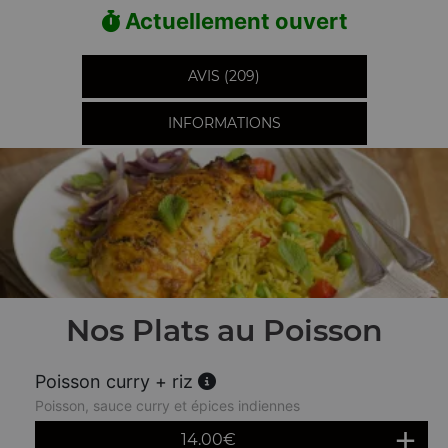
Actuellement ouvert
AVIS (209)
INFORMATIONS
Nos Plats au Poisson
Poisson curry + riz
Poisson, sauce curry et épices indiennes
14.00
€