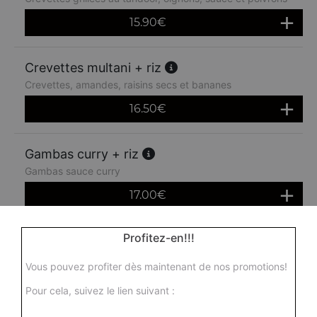
15.90
€
Crevettes multani + riz
Crevettes, amandes, raisins secs et bananes
16.50
€
Gambas curry + riz
Gambas sauce curry
17.00
€
Profitez-en!!!
Gambas massala + riz
Gambas à la sauce épicée du chef
Vous pouvez profiter dès maintenant de nos promotions!
18.00
€
Pour cela, suivez le lien suivant :