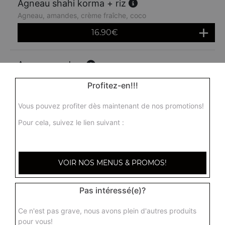
Agneau shahi korma + riz
Agneau, amandes, crème fraîche, coco
16.90
€
Agneau madras
Agneau madras, agneau, sauce moyennement épicée
Profitez-en!!!
16.90
€
Vous pouvez profiter dès maintenant de nos promotions!
Pour cela, suivez le lien suivant :
VOIR NOS MENUS & PROMOS!
Pas intéressé(e)?
Ce n'est pas grave, nous avons plein d'autres produits
pour vous!