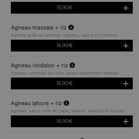
15.90
€
Agneau massala + riz
Agneau grillé au tandoor, oignons, sauce et poivrons
16.90
€
Agneau vindaloo + riz
Agneau, pommes de terre, sauce légèrement relevée
16.90
€
Agneau lahore + riz
Agneau, sauce noix de cajou, beurre, abricots et épices
16.90
€