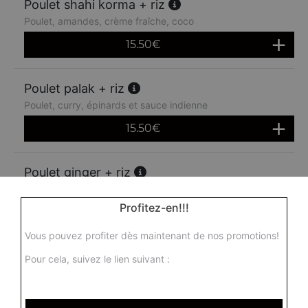
Poulet shahi korma + riz
Poulet, amandes, crème fraîche, coco
15.50
€
Poulet palak + riz
Poulet, curry, épinards et sauce indienne
15.50
€
Poulet ginger + riz
Poulet au gingembre, tomates fraîches, piment vert, ail et
épices
Profitez-en!!!
16.00
€
Vous pouvez profiter dès maintenant de nos promotions!
Pour cela, suivez le lien suivant :
Poulet madras + riz
Poulet, sauce moyennement épicée