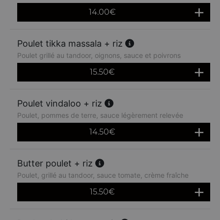
14.00
€
Poulet tikka massala + riz
Poulet grillé au tandoor, oignons, sauce et poivrons
15.50
€
Poulet vindaloo + riz
Poulet, pommes de terre, sauce légèrement relevée
14.50
€
Butter poulet + riz
Poulet, grillé au tandoor, sauce tomate, crème fraîche
15.50
€