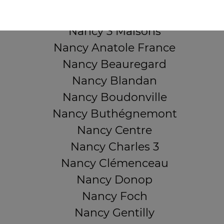
QUARTIERS PROCHES
Nancy 3 Maisons
Nancy Anatole France
Nancy Beauregard
Nancy Blandan
Nancy Boudonville
Nancy Buthégnemont
Nancy Centre
Nancy Charles 3
Nancy Clémenceau
Nancy Donop
Nancy Foch
Nancy Gentilly