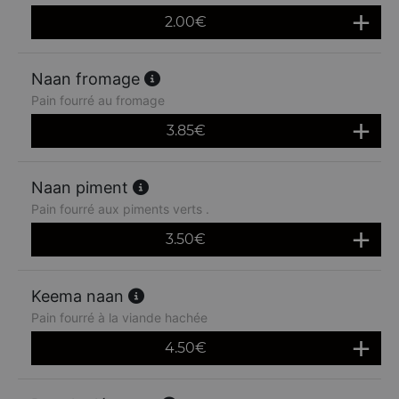
2.00
€
Naan fromage
Pain fourré au fromage
3.85
€
Naan piment
Pain fourré aux piments verts .
3.50
€
Keema naan
Pain fourré à la viande hachée
4.50
€