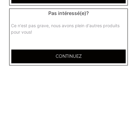
Pas intéressé(e)?
Ce n'est pas grave, nous avons plein d'autres produits
pour vous!
CONTINUEZ
32 AVENUE DU 20E CORPS
54000 NANCY
Mentions légales
QUARTIERS PROCHES