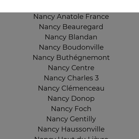
Nancy 3 Maisons
Nancy Anatole France
Nancy Beauregard
Nancy Blandan
Nancy Boudonville
Nancy Buthégnemont
Nancy Centre
Nancy Charles 3
Nancy Clémenceau
Nancy Donop
Nancy Foch
Nancy Gentilly
Nancy Haussonville