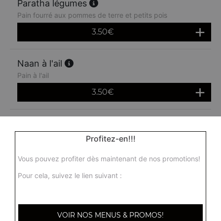
Paratha légumes
Pain fourré aux pommes de terre et petits pois
3.50
€
Naan à l'ail
Pain à l'ail
3.50
€
Naan peshwari
Pain fourré avec des raisins secs
Profitez-en!!!
3.50
€
Vous pouvez profiter dès maintenant de nos promotions!
Pour cela, suivez le lien suivant :
Nann fromage et ail
4.50
€
VOIR NOS MENUS & PROMOS!