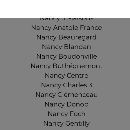
QUARTIERS PROCHES
Nancy 3 Maisons
Nancy Anatole France
Nancy Beauregard
Nancy Blandan
Nancy Boudonville
Nancy Buthégnemont
Nancy Centre
Nancy Charles 3
Nancy Clémenceau
Nancy Donop
Nancy Foch
Nancy Gentilly