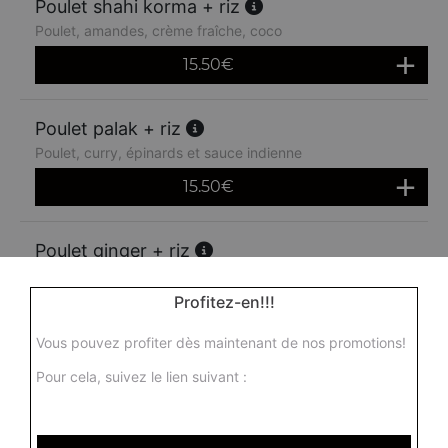
Poulet shahi korma + riz
Poulet, amandes, crème fraîche, coco
15.50
€
Poulet palak + riz
Poulet, curry, épinards et sauce indienne
15.50
€
Poulet ginger + riz
Poulet au gingembre, tomates fraîches, piment vert, ail et
épices
Profitez-en!!!
16.00
€
Vous pouvez profiter dès maintenant de nos promotions!
Pour cela, suivez le lien suivant :
Poulet madras + riz
Poulet, sauce moyennement épicée