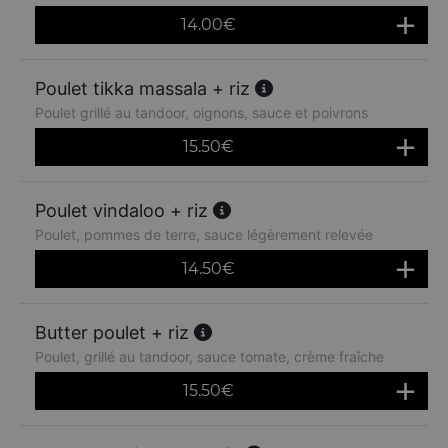
14.00
€
Poulet tikka massala + riz
Poulet grillé au tandoor, oignons, sauce et poivrons
15.50
€
Poulet vindaloo + riz
Poulet, pommes de terre, sauce légèrement relevée
14.50
€
Butter poulet + riz
Poulet, grillé au tandoor, sauce tomate, crème fraîche
15.50
€