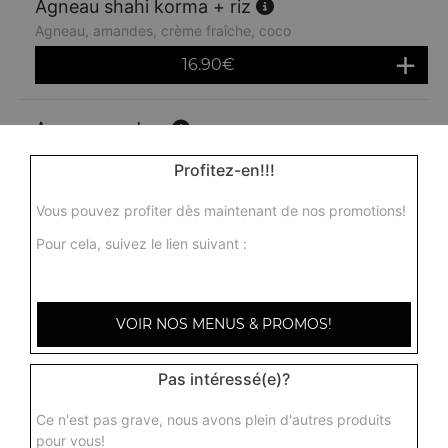
Agneau shahi korma + riz
Agneau, amandes, crème fraîche, coco
16.90
€
Agneau madras
Agneau madras, agneau, sauce moyennement épicée
Profitez-en!!!
16.90
€
Vous pouvez profiter dès maintenant de nos promotions!
Pour cela, suivez le lien suivant :
VOIR NOS MENUS & PROMOS!
Pas intéressé(e)?
Ce n'est pas grave, nous avons plein d'autres produits
pour vous!