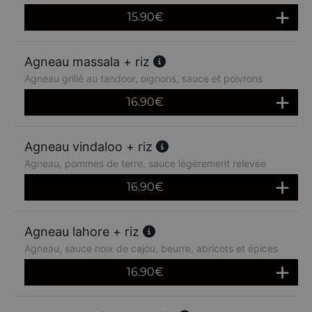
15.90
€
Agneau massala + riz
Agneau grillé au tandoor, oignons, sauce et poivrons
16.90
€
Agneau vindaloo + riz
Agneau, pommes de terre, sauce légèrement relevée
16.90
€
Agneau lahore + riz
Agneau, sauce noix de cajou, beurre, abricots et épices
16.90
€