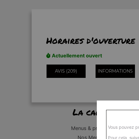
Horaires d'ouverture
Actuellement ouvert
AVIS (209)
INFORMATIONS
La carte
Vous pouvez pr
Menus & promos
Nos Menus
Pour cela, suive