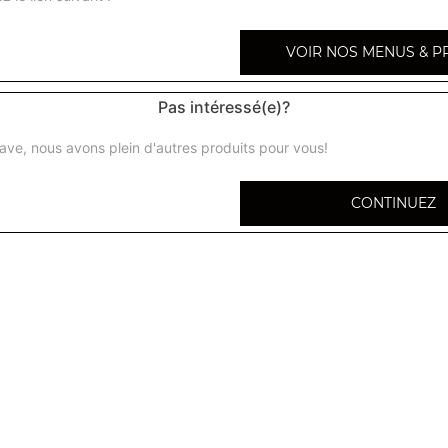
VOIR NOS MENUS & P
Pas intéressé(e)?
Kofta shahi korma + riz
Brochettes de boeuf farcies au fromage
ave, nous avons plein d'autres produits pour vous!
Kofta massala + riz
CONTINUEZ
Brochettes de boeuf farcies au fromage, sauce épicée
Boeuf curry + riz
Boeuf, sauce curry et épices indiennes
Boeuf massala + riz
Boeuf grillé au tandoor, oignons, sauce et poivrons
Boeuf vindaloo + riz