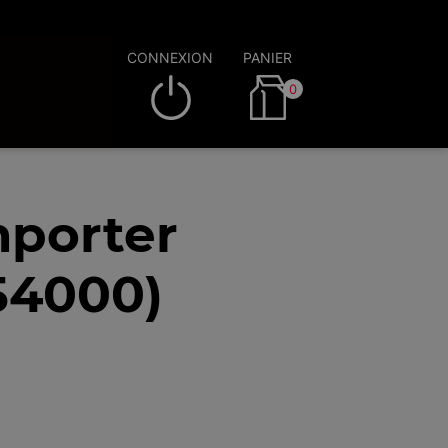
CONNEXION
PANIER
0
mporter
54000)