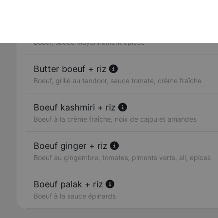
Boeuf, pommes de terre, sauce légèrement relevée
Boeuf madras + riz
Boeuf, sauce moyennement épicée
Butter boeuf + riz
Boeuf, grillé au tandoor, sauce tomate, crème fraîche
Boeuf kashmiri + riz
Boeuf à la crème fraîche, noix de cajou et amandes
Boeuf ginger + riz
Boeuf au gingembre, tomates, piments verts, ail, épices
Boeuf palak + riz
Boeuf à la sauce épinards