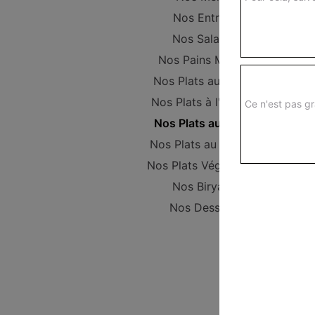
Nos Entrées
Nos Salades
Nos Pains Maison
Nos Plats au poulet
Nos Plats à l'Agneau
Ce n'est pas gr
Nos Plats au Boeuf
Nos Plats au Poisson
Nos Plats Végétariens
Nos Biryanis
Nos Desserts