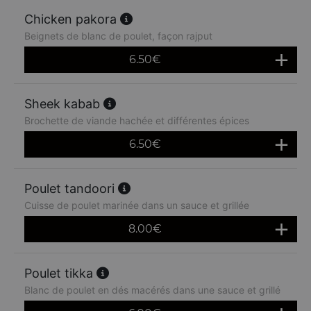
Chicken pakora
Beignets de blanc de poulet, façon rajput
6.50
€
Sheek kabab
Brochette de viande hachée et différentes épices
6.50
€
Poulet tandoori
Cuisse de poulet marinée dans un sauce et grillée
8.00
€
Poulet tikka
Blanc de poulet en dés macérés dans une sauce et grillé