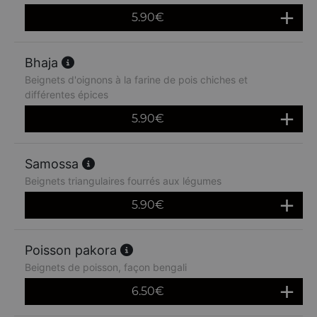
5.90
€
Bhaja
Beignets d'oignons à la farine de pois chiches et
différentes épices
5.90
€
Samossa
Beignets triangulaires fourrés aux légumes
5.90
€
Poisson pakora
Beignets de poisson, façon bengali
6.50
€