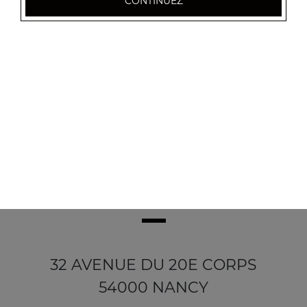
CONTINUEZ
Gambas tandoori
22.50
€
32 AVENUE DU 20E CORPS
54000 NANCY