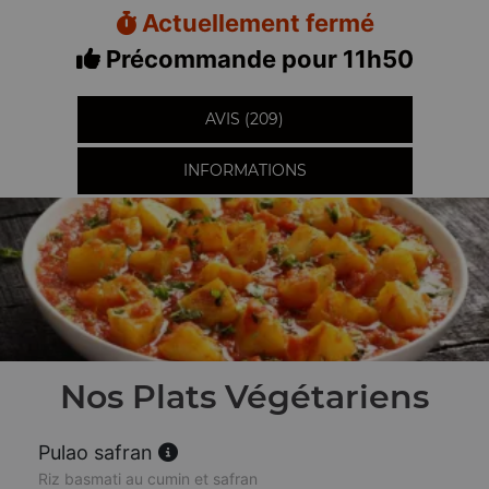
Actuellement fermé
Précommande pour 11h50
AVIS (209)
INFORMATIONS
Nos Plats Végétariens
Pulao safran
Riz basmati au cumin et safran