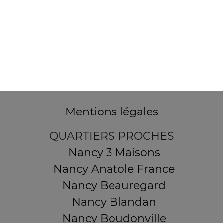
32 AVENUE DU 20E CORPS
54000 NANCY
Mentions légales
QUARTIERS PROCHES
Nancy 3 Maisons
Nancy Anatole France
Nancy Beauregard
Nancy Blandan
Nancy Boudonville