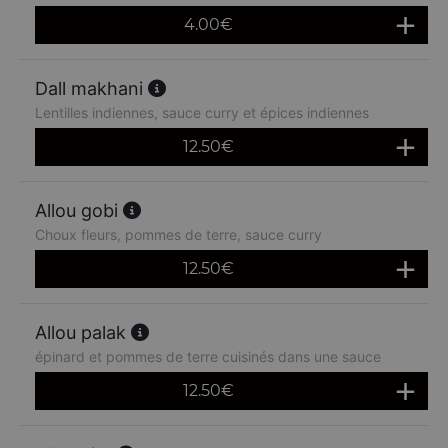
4.00
€
Dall makhani
Lentilles indiennes, sauce curry et épices indiennes
12.50
€
Allou gobi
Choux fleurs, pommes de terre, sauce curry
12.50
€
Allou palak
épinard et pommes de terre cuisinés dans une sauce
12.50
€