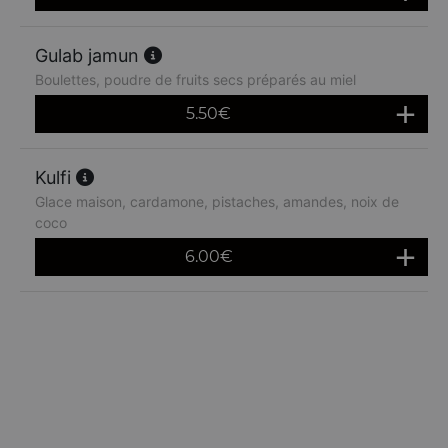
Gulab jamun
Boulettes, poudre de fruits secs préparés au miel
5.50
€
Kulfi
Glace maison, cardamone, pistaches, amandes, noix de
coco
6.00
€