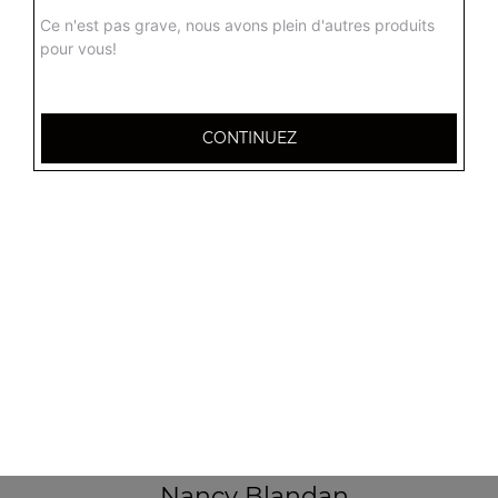
Ce n'est pas grave, nous avons plein d'autres produits
pour vous!
CONTINUEZ
32 AVENUE DU 20E CORPS
54000 NANCY
Mentions légales
QUARTIERS PROCHES
Nancy 3 Maisons
Nancy Anatole France
Nancy Beauregard
Nancy Blandan