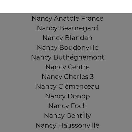
Nancy 3 Maisons
Nancy Anatole France
Nancy Beauregard
Nancy Blandan
Nancy Boudonville
Nancy Buthégnemont
Nancy Centre
Nancy Charles 3
Nancy Clémenceau
Nancy Donop
Nancy Foch
Nancy Gentilly
Nancy Haussonville