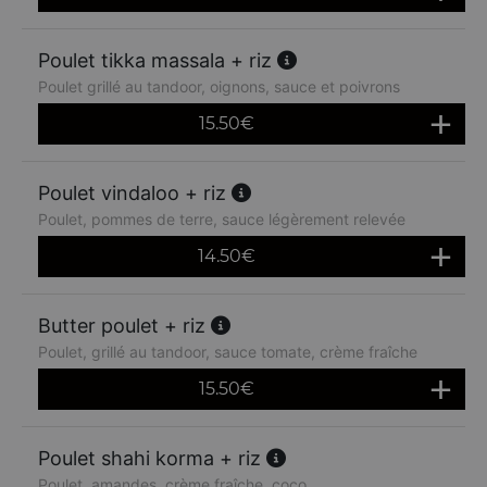
Poulet tikka massala + riz
Poulet grillé au tandoor, oignons, sauce et poivrons
15.50
€
Poulet vindaloo + riz
Poulet, pommes de terre, sauce légèrement relevée
14.50
€
Butter poulet + riz
Poulet, grillé au tandoor, sauce tomate, crème fraîche
15.50
€
Poulet shahi korma + riz
Poulet, amandes, crème fraîche, coco