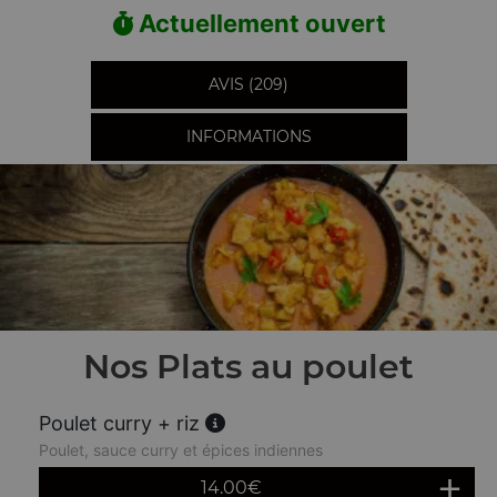
Actuellement ouvert
AVIS (209)
INFORMATIONS
Nos Plats au poulet
Poulet curry + riz
Poulet, sauce curry et épices indiennes
14.00
€