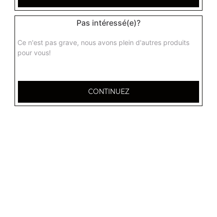
Pas intéressé(e)?
Ce n'est pas grave, nous avons plein d'autres produits
pour vous!
CONTINUEZ
32 AVENUE DU 20E CORPS
54000 NANCY
Mentions légales
QUARTIERS PROCHES