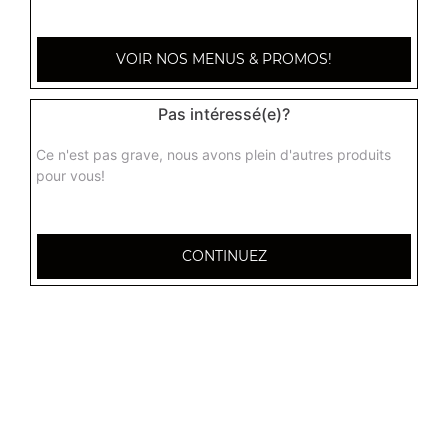
Gambas malais + riz
VOIR NOS MENUS & PROMOS!
Gambas à la crème fraîche, noix de cajou et amandes
18.00
€
Pas intéressé(e)?
Ce n'est pas grave, nous avons plein d'autres produits
pour vous!
CONTINUEZ
32 AVENUE DU 20E CORPS