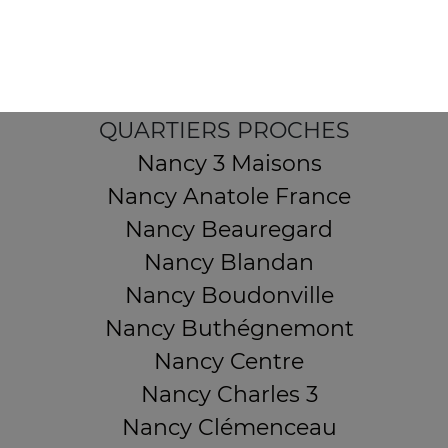
54000 NANCY
Mentions légales
QUARTIERS PROCHES
Nancy 3 Maisons
Nancy Anatole France
Nancy Beauregard
Nancy Blandan
Nancy Boudonville
Nancy Buthégnemont
Nancy Centre
Nancy Charles 3
Nancy Clémenceau