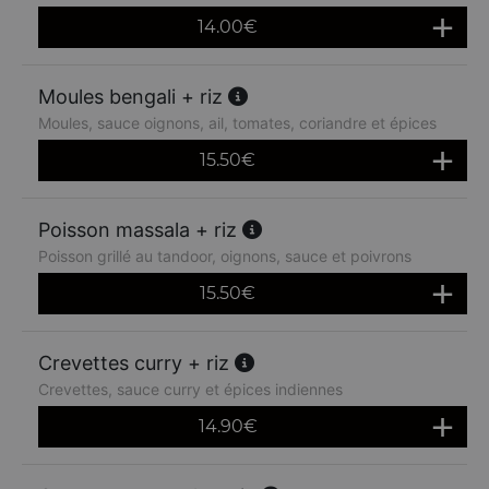
14.00
€
Moules bengali + riz
Moules, sauce oignons, ail, tomates, coriandre et épices
15.50
€
Poisson massala + riz
Poisson grillé au tandoor, oignons, sauce et poivrons
15.50
€
Crevettes curry + riz
Crevettes, sauce curry et épices indiennes
14.90
€