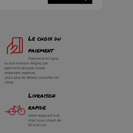
Le choix du
paiement
Paiement en ligne
ou à la livraison. Réglez par
paiement sécurisé, ticket
restaurant, espèces.
(pour plus de détails, consultez les
infos)
Livraison
rapide
Votre repas est livré
chez vous, chaud, de
30 à 45 mn.