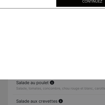
CONTINUEZ
Raïta
Salade indienne : yaourt, concombre, tomates, cumin
Salade légumes
Salade, tomates, concombre, chou rouge et blanc, carott
Salade au poisson
Salade verte, tomates, concombre, poisson, sauce maiso
Salade au poulet
Salade, tomates, concombre, chou rouge et blanc, carott
Salade aux crevettes