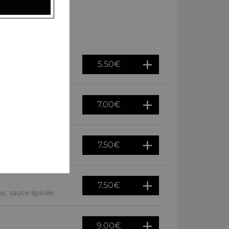
5.50
€
7.00
€
es, sauce épicée
7.50
€
n épicée
7.50
€
es, sauce épicée
9.00
€