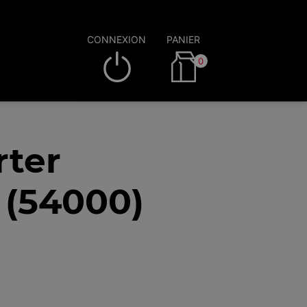
CONNEXION
PANIER
0
rter
 (54000)