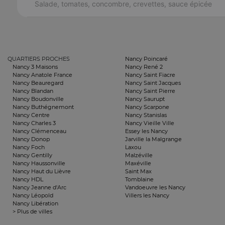
Salade, tomates, concombre, crevettes, sauce épicée
QUARTIERS PROCHES
Nancy Poincaré
Nancy 3 Maisons
Nancy René 2
Nancy Anatole France
Nancy Saint Fiacre
Nancy Beauregard
Nancy Saint Jacques
Nancy Blandan
Nancy Saint Pierre
Nancy Boudonville
Nancy Saurupt
Nancy Buthégnemont
Nancy Scarpone
Nancy Centre
Nancy Stanislas
Nancy Charles 3
Nancy Vieille Ville
Nancy Clémenceau
Essey les Nancy
Nancy Donop
Jarville la Malgrange
Nancy Foch
Laxou
Nancy Gentilly
Malzéville
Nancy Haussonville
Maxéville
Nancy Haut du Lièvre
Saint Max
Nancy HDL
Tomblaine
Nancy Jeanne d'Arc
Vandoeuvre les Nancy
Nancy Léopold
Villers les Nancy
Nancy Libération
> Plus de villes