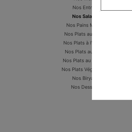
Nos Entrées
Nos Salades
Nos Pains Maison
Nos Plats au poulet
Nos Plats à l'Agneau
Nos Plats au Boeuf
Nos Plats au Poisson
Nos Plats Végétariens
Nos Biryanis
Nos Desserts