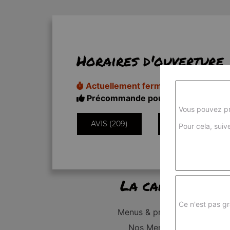
Horaires d'ouverture
Actuellement fermé
Précommande pour 18h50
Vous pouvez pr
AVIS (209)
INFORMATIONS
Pour cela, suive
La carte
Ce n'est pas gr
Menus & promos
Nos Menus