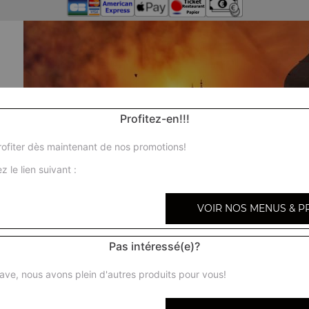
Profitez-en!!!
ofiter dès maintenant de nos promotions!
z le lien suivant :
VOIR NOS MENUS & P
Pas intéressé(e)?
ave, nous avons plein d'autres produits pour vous!