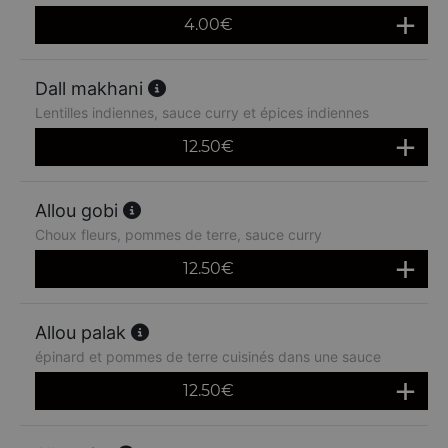
4.00
€
Dall makhani
Lentilles indiennes, sauce curry et épices indiennes
12.50
€
Allou gobi
Choux fleurs, pommes de terre, sauce curry
12.50
€
Allou palak
épinard et pommes de terre cuisinés dans une sauce
12.50
€