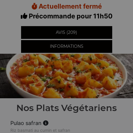
Actuellement fermé
Précommande pour 11h50
AVIS (209)
INFORMATIONS
Nos Plats Végétariens
Pulao safran
Riz basmati au cumin et safran