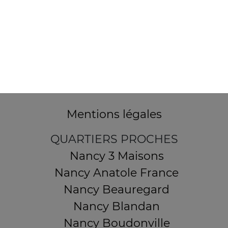
32 AVENUE DU 20E CORPS
54000 NANCY
Mentions légales
QUARTIERS PROCHES
Nancy 3 Maisons
Nancy Anatole France
Nancy Beauregard
Nancy Blandan
Nancy Boudonville