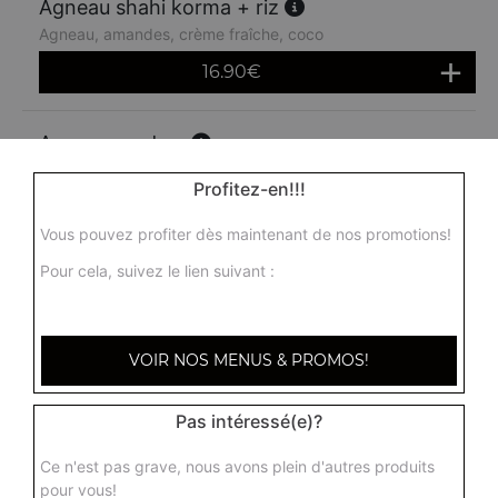
Agneau shahi korma + riz
Agneau, amandes, crème fraîche, coco
16.90
€
Agneau madras
Agneau madras, agneau, sauce moyennement épicée
Profitez-en!!!
16.90
€
Vous pouvez profiter dès maintenant de nos promotions!
Pour cela, suivez le lien suivant :
VOIR NOS MENUS & PROMOS!
Pas intéressé(e)?
Ce n'est pas grave, nous avons plein d'autres produits
pour vous!