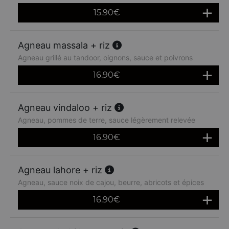
15.90
€
Agneau massala + riz
Agneau grillé au tandoor, oignons, sauce et poivrons
16.90
€
Agneau vindaloo + riz
Agneau, pommes de terre, sauce légèrement relevée
16.90
€
Agneau lahore + riz
Agneau, sauce noix de cajou, beurre, abricots et épices
16.90
€