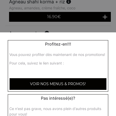
Agneau shahi korma + riz
Agneau, amandes, crème fraîche, coco
16.90
€
Agneau madras
Agneau madras, agneau, sauce moyennement épicée
Profitez-en!!!
16.90
€
Vous pouvez profiter dès maintenant de nos promotions!
Pour cela, suivez le lien suivant :
VOIR NOS MENUS & PROMOS!
Pas intéressé(e)?
Ce n'est pas grave, nous avons plein d'autres produits
pour vous!