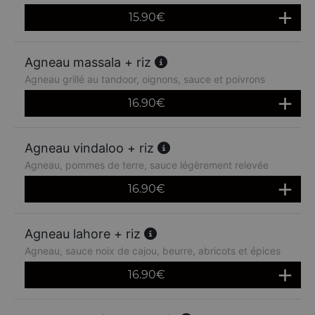
15.90
€
Agneau massala + riz
Agneau grillé au tandoor, oignons, sauce et poivrons
16.90
€
Agneau vindaloo + riz
Agneau, pommes de terre, sauce légèrement relevée
16.90
€
Agneau lahore + riz
Agneau, sauce noix de cajou, beurre, abricots et épices
16.90
€