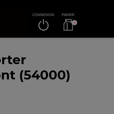
CONNEXION
PANIER
0
rter
nt (54000)