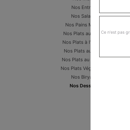
Nos Entrées
Nos Salades
Nos Pains Maison
Ce n'est pas gr
Nos Plats au poulet
Nos Plats à l'Agneau
Nos Plats au Boeuf
Nos Plats au Poisson
Nos Plats Végétariens
Nos Biryanis
Nos Desserts