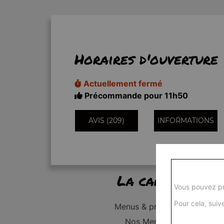
Horaires d'ouverture
Actuellement fermé
Précommande pour 11h50
AVIS (209)
INFORMATIONS
La carte
Vous pouvez pr
Pour cela, suive
Menus & promos
Nos Menus