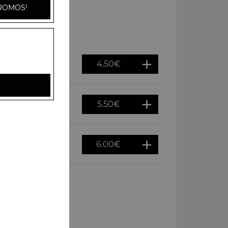
ROMOS!
4.50
€
5.50
€
6.00
€
oco