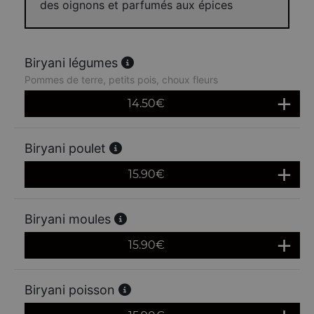
des oignons et parfumés aux épices
Biryani légumes
Pommes de terre, petits pois, choux fleurs
14.50
€
Biryani poulet
15.90
€
Biryani moules
15.90
€
Biryani poisson