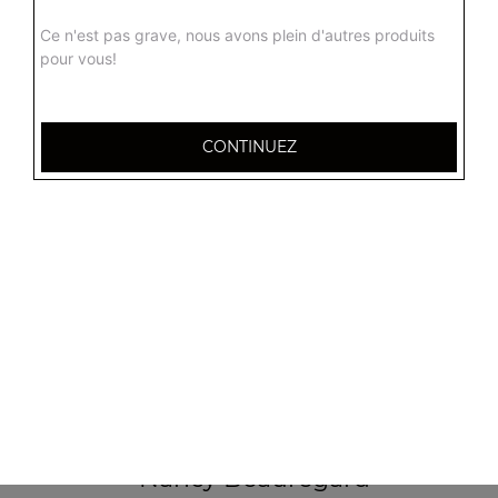
Ce n'est pas grave, nous avons plein d'autres produits
pour vous!
CONTINUEZ
32 AVENUE DU 20E CORPS
54000 NANCY
Mentions légales
QUARTIERS PROCHES
Nancy 3 Maisons
Nancy Anatole France
Nancy Beauregard