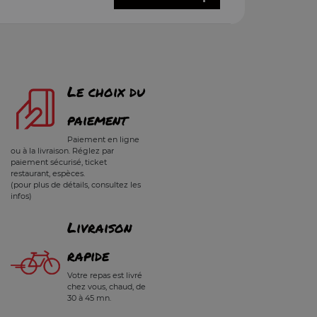
Le choix du
paiement
Paiement en ligne
ou à la livraison. Réglez par
paiement sécurisé, ticket
restaurant, espèces.
(pour plus de détails, consultez les
infos)
Livraison
rapide
Votre repas est livré
chez vous, chaud, de
30 à 45 mn.