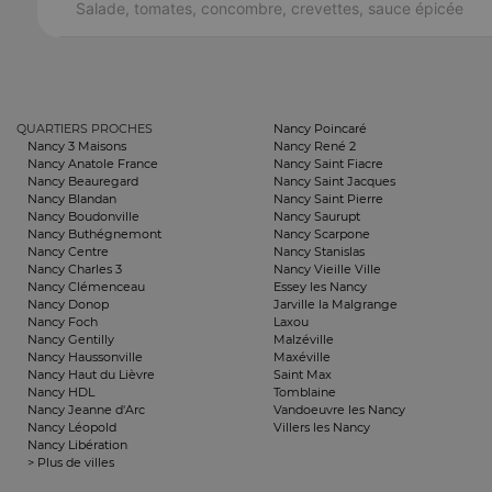
Salade, tomates, concombre, crevettes, sauce épicée
QUARTIERS PROCHES
Nancy Poincaré
Nancy 3 Maisons
Nancy René 2
Nancy Anatole France
Nancy Saint Fiacre
Nancy Beauregard
Nancy Saint Jacques
Nancy Blandan
Nancy Saint Pierre
Nancy Boudonville
Nancy Saurupt
Nancy Buthégnemont
Nancy Scarpone
Nancy Centre
Nancy Stanislas
Nancy Charles 3
Nancy Vieille Ville
Nancy Clémenceau
Essey les Nancy
Nancy Donop
Jarville la Malgrange
Nancy Foch
Laxou
Nancy Gentilly
Malzéville
Nancy Haussonville
Maxéville
Nancy Haut du Lièvre
Saint Max
Nancy HDL
Tomblaine
Nancy Jeanne d'Arc
Vandoeuvre les Nancy
Nancy Léopold
Villers les Nancy
Nancy Libération
> Plus de villes