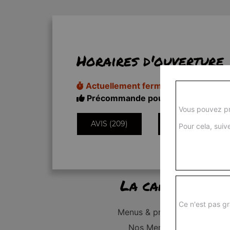
Horaires d'ouverture
Actuellement fermé
Précommande pour 11h50
Vous pouvez pr
AVIS (209)
INFORMATIONS
Pour cela, suive
La carte
Ce n'est pas gr
Menus & promos
Nos Menus