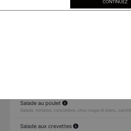
CONTINUEZ
Raïta
Salade indienne : yaourt, concombre, tomates, cumin
Salade légumes
Salade, tomates, concombre, chou rouge et blanc, carott
Salade au poisson
Salade verte, tomates, concombre, poisson, sauce maiso
Salade au poulet
Salade, tomates, concombre, chou rouge et blanc, carott
Salade aux crevettes