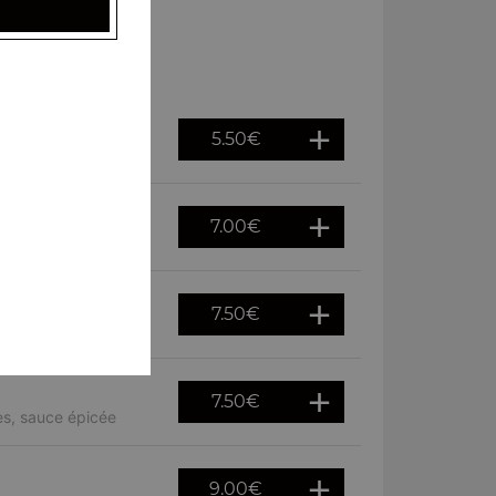
5.50
€
7.00
€
es, sauce épicée
7.50
€
n épicée
7.50
€
es, sauce épicée
9.00
€