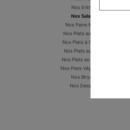
Nos Entrées
Nos Salades
Nos Pains Maison
Nos Plats au poulet
Nos Plats à l'Agneau
Nos Plats au Boeuf
Nos Plats au Poisson
Nos Plats Végétariens
Nos Biryanis
Nos Desserts