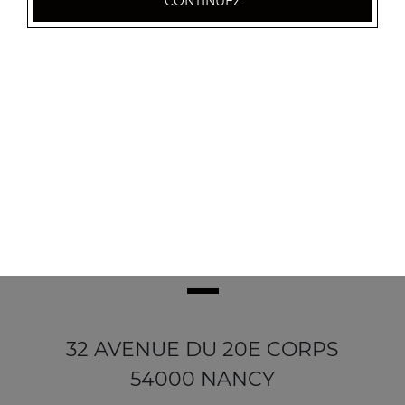
CONTINUEZ
Gambas tandoori
22.50
€
32 AVENUE DU 20E CORPS
54000 NANCY