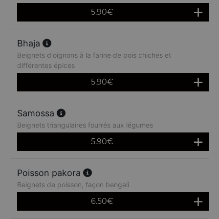
5.90
€
Bhaja
Beignets d'oignons à la farine de pois chiches et
différentes épices
5.90
€
Samossa
Beignets triangulaires fourrés aux légumes
5.90
€
Poisson pakora
Beignets de poisson, façon bengali
6.50
€