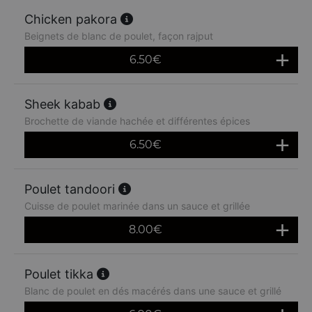
Chicken pakora
Beignets de blanc de poulet, façon rajput
6.50
€
Sheek kabab
Brochette de viande hachée et différentes épices
6.50
€
Poulet tandoori
Cuisse de poulet marinée dans un sauce et grillée
8.00
€
Poulet tikka
Blanc de poulet en dés macérés dans une sauce et grillé