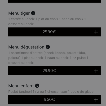
Menu tiger
1 entrée au choix 1 plat au choix 1 naan au choix 1
dessert au choix
25.90
€
Menu dégustation
1 assortiment d'entrée (sheek kabab, poulet tikka,
pakora) 1 plat au choix 1 naan au choix 1 riz pulao 1
dessert au choix
29.90
€
Menu enfant
Poulet tandoori 1 riz ou 1 cheese naan 1 boule de glace
9.50
€