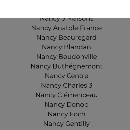
QUARTIERS PROCHES
Nancy 3 Maisons
Nancy Anatole France
Nancy Beauregard
Nancy Blandan
Nancy Boudonville
Nancy Buthégnemont
Nancy Centre
Nancy Charles 3
Nancy Clémenceau
Nancy Donop
Nancy Foch
Nancy Gentilly