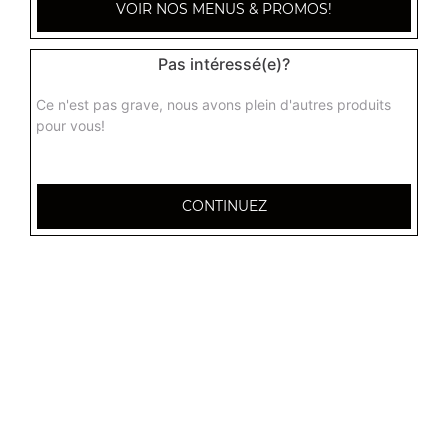
VOIR NOS MENUS & PROMOS!
Pas intéressé(e)?
Ce n'est pas grave, nous avons plein d'autres produits
pour vous!
CONTINUEZ
32 AVENUE DU 20E CORPS
54000 NANCY
Mentions légales