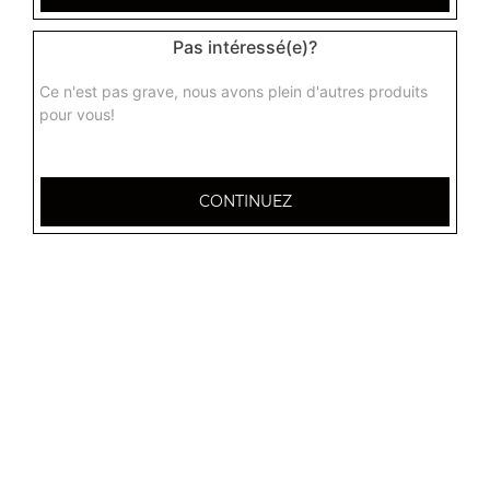
Pas intéressé(e)?
Ce n'est pas grave, nous avons plein d'autres produits
pour vous!
CONTINUEZ
32 AVENUE DU 20E CORPS
54000 NANCY
Mentions légales
QUARTIERS PROCHES