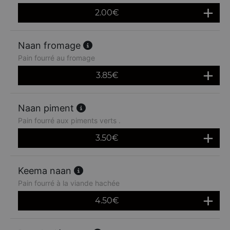
2.00
€
Naan fromage
Pain fourré au fromage
3.85
€
Naan piment
Pain fourré aux piments verts .
3.50
€
Keema naan
Pain fourré à la viande hachée
4.50
€