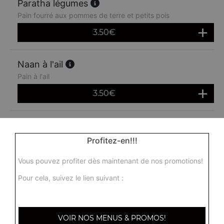
Paratha légumes
Pain fourré aux pommes de terre et petits pois
3.50
€
Naan à l'ail
Pain à l'ail
3.50
€
Naan peshwari
Pain fourré avec des raisins secs
Profitez-en!!!
3.50
€
Vous pouvez profiter dès maintenant de nos promotions!
Pour cela, suivez le lien suivant :
Nann fromage et ail
4.50
€
VOIR NOS MENUS & PROMOS!