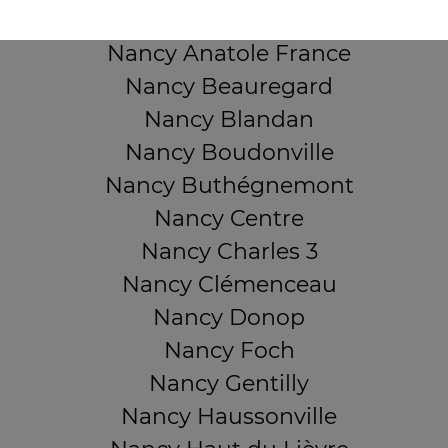
Nancy 3 Maisons
Nancy Anatole France
Nancy Beauregard
Nancy Blandan
Nancy Boudonville
Nancy Buthégnemont
Nancy Centre
Nancy Charles 3
Nancy Clémenceau
Nancy Donop
Nancy Foch
Nancy Gentilly
Nancy Haussonville