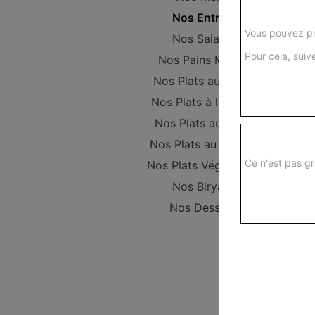
Nos Entrées
Vous pouvez pr
Nos Salades
Pour cela, suive
Nos Pains Maison
Nos Plats au poulet
Nos Plats à l'Agneau
Nos Plats au Boeuf
Nos Plats au Poisson
Ce n'est pas gr
Nos Plats Végétariens
Nos Biryanis
Nos Desserts