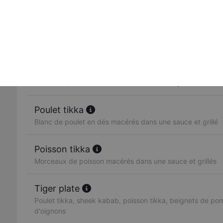
Beignets de blanc de poulet, façon rajput
Sheek kabab
Brochette de viande hachée et différentes épices
Poulet tandoori
Cuisse de poulet marinée dans un sauce et grillée
Poulet tikka
Blanc de poulet en dés macérés dans une sauce et grillé
Poisson tikka
Morceaux de poisson macérés dans une sauce et grillés
Tiger plate
Poulet tikka, sheek kabab, poisson tikka, beignets de po
d'oignons