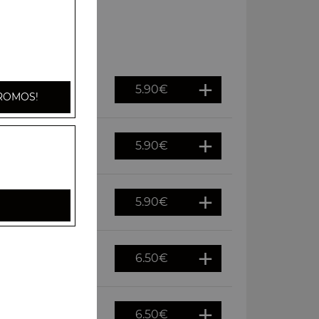
5.90
€
ROMOS!
5.90
€
tes épices
5.90
€
6.50
€
6.50
€