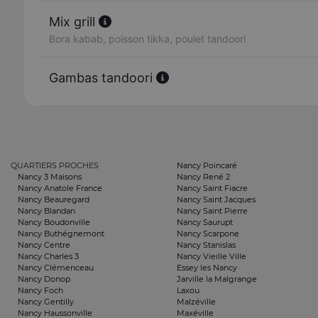
Mix grill
Bora kabab, poisson tikka, poulet tandoori
Gambas tandoori
QUARTIERS PROCHES
Nancy Poincaré
Nancy 3 Maisons
Nancy René 2
Nancy Anatole France
Nancy Saint Fiacre
Nancy Beauregard
Nancy Saint Jacques
Nancy Blandan
Nancy Saint Pierre
Nancy Boudonville
Nancy Saurupt
Nancy Buthégnemont
Nancy Scarpone
Nancy Centre
Nancy Stanislas
Nancy Charles 3
Nancy Vieille Ville
Nancy Clémenceau
Essey les Nancy
Nancy Donop
Jarville la Malgrange
Nancy Foch
Laxou
Nancy Gentilly
Malzéville
Nancy Haussonville
Maxéville