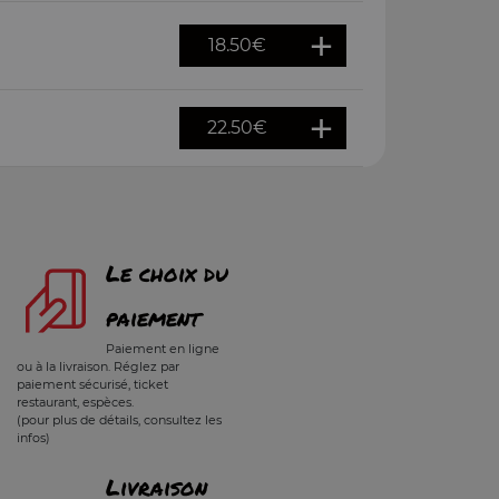
18.50
€
22.50
€
Le choix du
paiement
Paiement en ligne
ou à la livraison. Réglez par
paiement sécurisé, ticket
restaurant, espèces.
(pour plus de détails, consultez les
infos)
Livraison