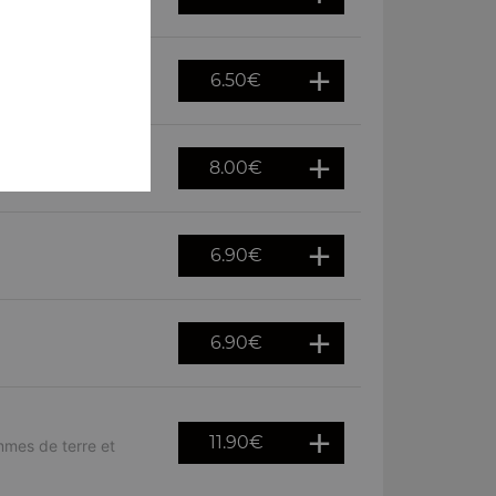
6.50
€
8.00
€
6.90
€
6.90
€
11.90
€
mmes de terre et