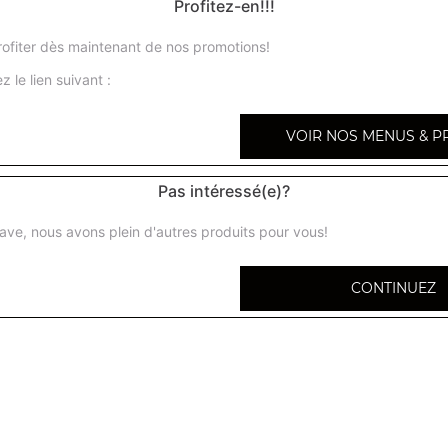
Profitez-en!!!
ofiter dès maintenant de nos promotions!
z le lien suivant :
Allou pakora
VOIR NOS MENUS & P
Beignets de pommes de terre à la farine de pois chiche
Pas intéressé(e)?
Bhaja
Beignets d'oignons à la farine de pois chiches et différen
ave, nous avons plein d'autres produits pour vous!
Samossa
CONTINUEZ
Beignets triangulaires fourrés aux légumes
Poisson pakora
Beignets de poisson, façon bengali
Chicken pakora