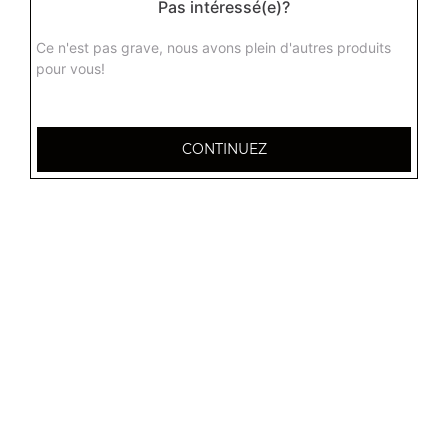
Pas intéressé(e)?
Ce n'est pas grave, nous avons plein d'autres produits
pour vous!
CONTINUEZ
32 AVENUE DU 20E CORPS
54000 NANCY
Mentions légales
QUARTIERS PROCHES
Nancy 3 Maisons
Nancy Anatole France