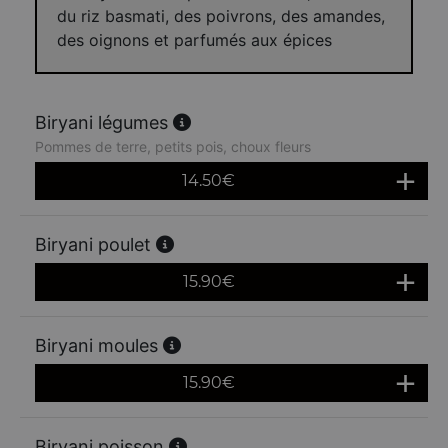
du riz basmati, des poivrons, des amandes,
des oignons et parfumés aux épices
Biryani légumes
Pommes de terre, petits pois, choux fleurs
14.50
€
Biryani poulet
15.90
€
Biryani moules
15.90
€
Biryani poisson