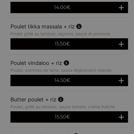
14.00
€
Poulet tikka massala + riz
Poulet grillé au tandoor, oignons, sauce et poivrons
15.50
€
Poulet vindaloo + riz
Poulet, pommes de terre, sauce légèrement relevée
14.50
€
Butter poulet + riz
Poulet, grillé au tandoor, sauce tomate, crème fraîche
15.50
€