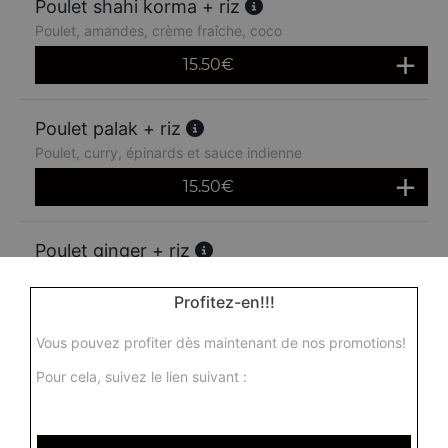
Poulet shahi korma + riz
Poulet, amandes, crème fraîche, coco
15.50
€
Poulet palak + riz
Poulet, curry, épinards et sauce indienne
15.50
€
Poulet ginger + riz
Poulet au gingembre, tomates fraîches, piment vert, ail et
épices
Profitez-en!!!
16.00
€
Vous pouvez profiter dès maintenant de nos promotions!
Pour cela, suivez le lien suivant :
Poulet madras + riz
Poulet, sauce moyennement épicée