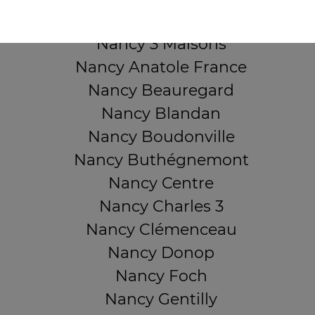
QUARTIERS PROCHES
Nancy 3 Maisons
Nancy Anatole France
Nancy Beauregard
Nancy Blandan
Nancy Boudonville
Nancy Buthégnemont
Nancy Centre
Nancy Charles 3
Nancy Clémenceau
Nancy Donop
Nancy Foch
Nancy Gentilly