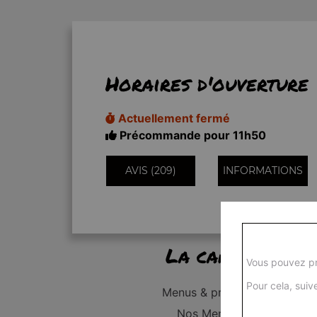
Horaires d'ouverture
Actuellement fermé
Précommande pour 11h50
AVIS (209)
INFORMATIONS
La carte
Vous pouvez pr
Pour cela, suive
Menus & promos
Nos Menus