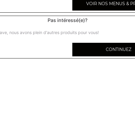
VOIR NOS MENUS & P
Pas intéressé(e)?
ave, nous avons plein d'autres produits pour vous!
Poisson curry + riz
Poisson, sauce curry et épices indiennes
CONTINUEZ
Moules bengali + riz
Moules, sauce oignons, ail, tomates, coriandre et épices
Poisson massala + riz
Poisson grillé au tandoor, oignons, sauce et poivrons
Crevettes curry + riz
Crevettes, sauce curry et épices indiennes
Crevettes massala + riz