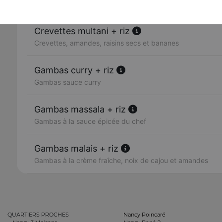
Crevettes grillées au tandoor, oignons, sauce et poivrons
Crevettes multani + riz
Crevettes, amandes, raisins secs et bananes
Gambas curry + riz
Gambas sauce curry
Gambas massala + riz
Gambas à la sauce épicée du chef
Gambas malais + riz
Gambas à la crème fraîche, noix de cajou et amandes
QUARTIERS PROCHES
Nancy Poincaré