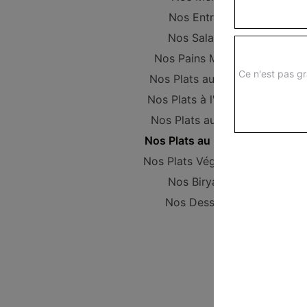
Nos Entrées
Nos Salades
Nos Pains Maison
Ce n'est pas gr
Nos Plats au poulet
Nos Plats à l'Agneau
Nos Plats au Boeuf
Nos Plats au Poisson
Nos Plats Végétariens
Nos Biryanis
Nos Desserts