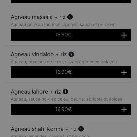
Agneau massala + riz
Agneau grillé au tandoor, oignons, sauce et poivrons
16.90
€
Agneau vindaloo + riz
Agneau, pommes de terre, sauce légèrement relevée
16.90
€
Agneau lahore + riz
Agneau, sauce noix de cajou, beurre, abricots et épices
16.90
€
Agneau shahi korma + riz
Agneau, amandes, crème fraîche, coco