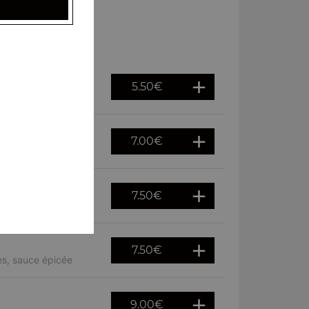
5.50
€
7.00
€
es, sauce épicée
7.50
€
n épicée
7.50
€
es, sauce épicée
9.00
€