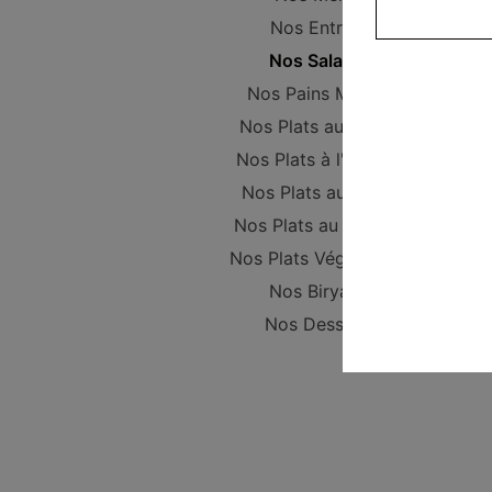
Nos Entrées
Nos Salades
Nos Pains Maison
Nos Plats au poulet
Nos Plats à l'Agneau
Nos Plats au Boeuf
Nos Plats au Poisson
Nos Plats Végétariens
Nos Biryanis
Nos Desserts