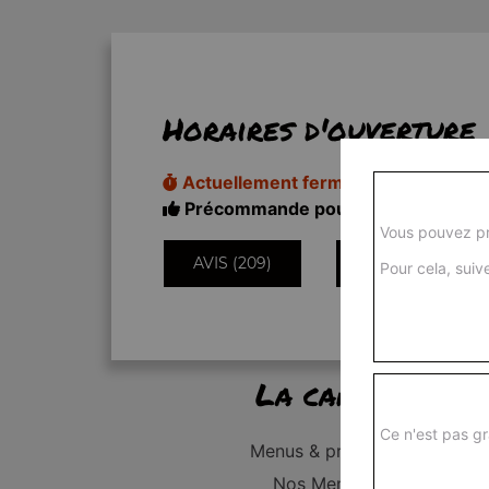
Horaires d'ouverture
Actuellement fermé
Précommande pour 11h50
Vous pouvez pr
AVIS (209)
INFORMATIONS
Pour cela, suive
La carte
Ce n'est pas gr
Menus & promos
Nos Menus