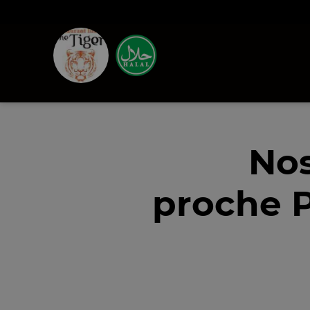
Nos
proche P