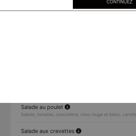
CONTINUEZ
Raïta
Salade indienne : yaourt, concombre, tomates, cumin
Salade légumes
Salade, tomates, concombre, chou rouge et blanc, carott
Salade au poisson
Salade verte, tomates, concombre, poisson, sauce maiso
Salade au poulet
Salade, tomates, concombre, chou rouge et blanc, carott
Salade aux crevettes