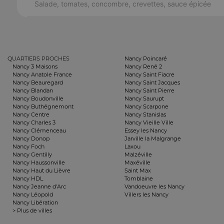
Salade, tomates, concombre, crevettes, sauce épicée
QUARTIERS PROCHES
Nancy Poincaré
Nancy 3 Maisons
Nancy René 2
Nancy Anatole France
Nancy Saint Fiacre
Nancy Beauregard
Nancy Saint Jacques
Nancy Blandan
Nancy Saint Pierre
Nancy Boudonville
Nancy Saurupt
Nancy Buthégnemont
Nancy Scarpone
Nancy Centre
Nancy Stanislas
Nancy Charles 3
Nancy Vieille Ville
Nancy Clémenceau
Essey les Nancy
Nancy Donop
Jarville la Malgrange
Nancy Foch
Laxou
Nancy Gentilly
Malzéville
Nancy Haussonville
Maxéville
Nancy Haut du Lièvre
Saint Max
Nancy HDL
Tomblaine
Nancy Jeanne d'Arc
Vandoeuvre les Nancy
Nancy Léopold
Villers les Nancy
Nancy Libération
> Plus de villes