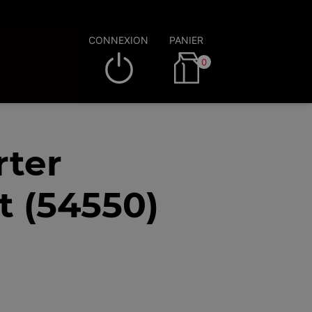
CONNEXION
PANIER
0
rter
t (54550)