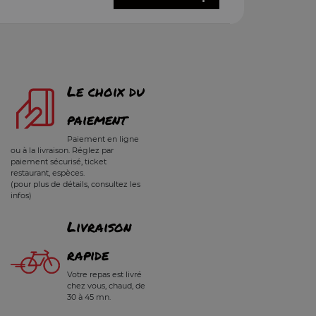
Le choix du
paiement
Paiement en ligne
ou à la livraison. Réglez par
paiement sécurisé, ticket
restaurant, espèces.
(pour plus de détails, consultez les
infos)
Livraison
rapide
Votre repas est livré
chez vous, chaud, de
30 à 45 mn.