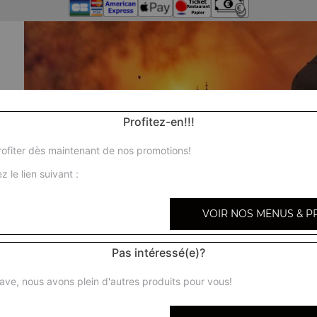
Profitez-en!!!
ofiter dès maintenant de nos promotions!
z le lien suivant :
VOIR NOS MENUS & P
Pas intéressé(e)?
ave, nous avons plein d'autres produits pour vous!