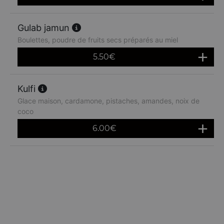
Gulab jamun
Boulettes, poudre de fruits secs préparés au miel
5.50
€
Kulfi
Glace maison, cardamone, pistaches, amandes, noix de
coco
6.00
€