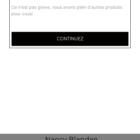
Ce n'est pas grave, nous avons plein d'autres produits
pour vous!
CONTINUEZ
32 AVENUE DU 20E CORPS
54000 NANCY
Mentions légales
QUARTIERS PROCHES
Nancy 3 Maisons
Nancy Anatole France
Nancy Beauregard
Nancy Blandan