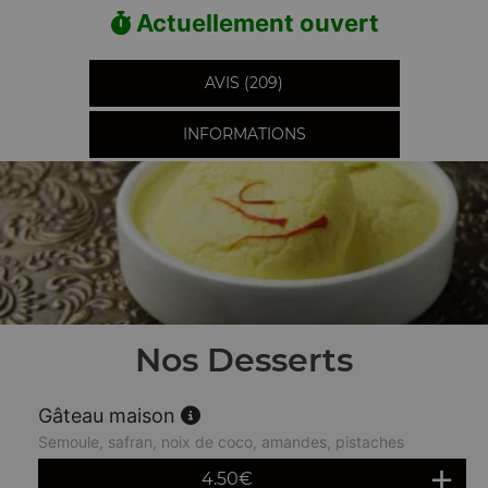
Actuellement ouvert
AVIS (209)
INFORMATIONS
Nos Desserts
Gâteau maison
Semoule, safran, noix de coco, amandes, pistaches
4.50
€