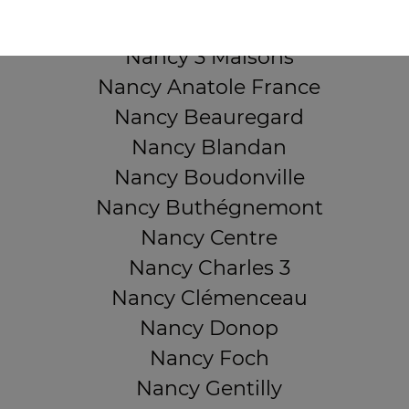
QUARTIERS PROCHES
Nancy 3 Maisons
Nancy Anatole France
Nancy Beauregard
Nancy Blandan
Nancy Boudonville
Nancy Buthégnemont
Nancy Centre
Nancy Charles 3
Nancy Clémenceau
Nancy Donop
Nancy Foch
Nancy Gentilly