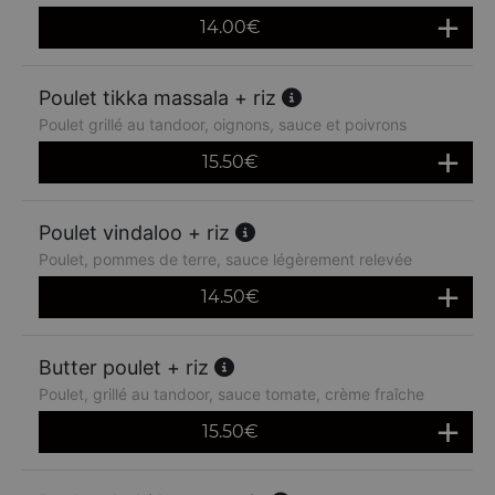
14.00
€
Poulet tikka massala + riz
Poulet grillé au tandoor, oignons, sauce et poivrons
15.50
€
Poulet vindaloo + riz
Poulet, pommes de terre, sauce légèrement relevée
14.50
€
Butter poulet + riz
Poulet, grillé au tandoor, sauce tomate, crème fraîche
15.50
€