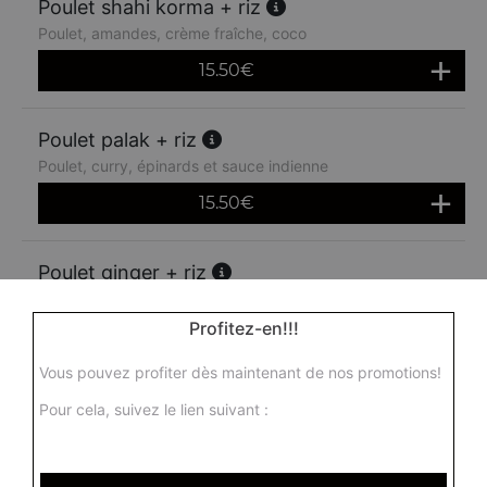
Poulet shahi korma + riz
Poulet, amandes, crème fraîche, coco
15.50
€
Poulet palak + riz
Poulet, curry, épinards et sauce indienne
15.50
€
Poulet ginger + riz
Poulet au gingembre, tomates fraîches, piment vert, ail et
épices
Profitez-en!!!
16.00
€
Vous pouvez profiter dès maintenant de nos promotions!
Pour cela, suivez le lien suivant :
Poulet madras + riz
Poulet, sauce moyennement épicée