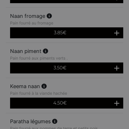
Naan fromage
Pain fourré au fromage
3.85
€
Naan piment
Pain fourré aux piments verts .
3.50
€
Keema naan
Pain fourré à la viande hachée
4.50
€
Paratha légumes
Pain fourré aux pommes de terre et petits pois