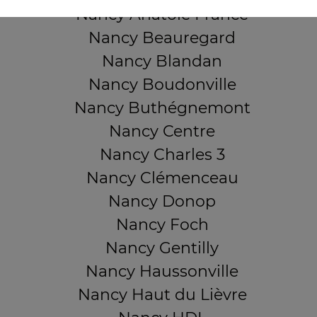
Nancy Anatole France
Nancy Beauregard
Nancy Blandan
Nancy Boudonville
Nancy Buthégnemont
Nancy Centre
Nancy Charles 3
Nancy Clémenceau
Nancy Donop
Nancy Foch
Nancy Gentilly
Nancy Haussonville
Nancy Haut du Lièvre