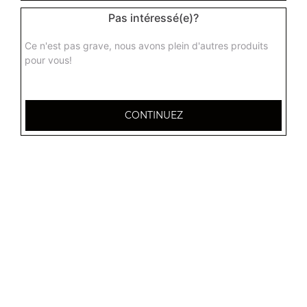
Pas intéressé(e)?
Ce n'est pas grave, nous avons plein d'autres produits
pour vous!
CONTINUEZ
32 AVENUE DU 20E CORPS
54000 NANCY
Mentions légales
QUARTIERS PROCHES
Nancy 3 Maisons