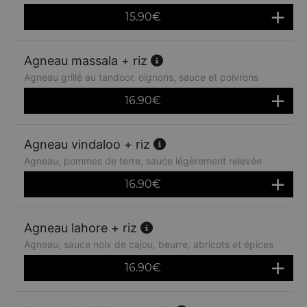
15.90
€
Agneau massala + riz
Agneau grillé au tandoor, oignons, sauce et poivrons
16.90
€
Agneau vindaloo + riz
Agneau, pommes de terre, sauce légèrement relevée
16.90
€
Agneau lahore + riz
Agneau, sauce noix de cajou, beurre, abricots et épices
16.90
€