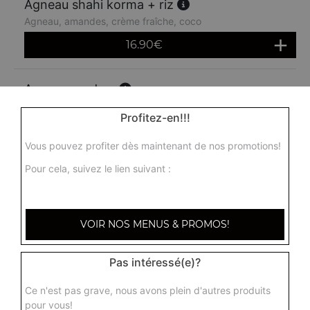
Agneau shahi korma + riz
Agneau, amandes, crème fraîche, coco
16.90
€
Agneau madras
Agneau madras, agneau, sauce moyennement épicée
Profitez-en!!!
16.90
€
Vous pouvez profiter dès maintenant de nos promotions!
Pour cela, suivez le lien suivant :
VOIR NOS MENUS & PROMOS!
Pas intéressé(e)?
Ce n'est pas grave, nous avons plein d'autres produits
pour vous!