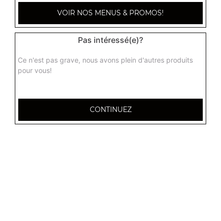
VOIR NOS MENUS & PROMOS!
Pas intéressé(e)?
Ce n'est pas grave, nous avons plein d'autres produits
pour vous!
CONTINUEZ
32 AVENUE DU 20E CORPS
54000 NANCY