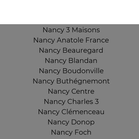
Mentions légales
QUARTIERS PROCHES
Nancy 3 Maisons
Nancy Anatole France
Nancy Beauregard
Nancy Blandan
Nancy Boudonville
Nancy Buthégnemont
Nancy Centre
Nancy Charles 3
Nancy Clémenceau
Nancy Donop
Nancy Foch