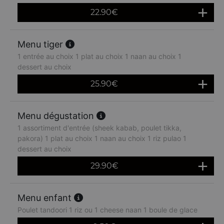
22.90
€
Menu tiger
1 entrée au choix 1 plat au choix 1 naan au choix 1
dessert au choix
25.90
€
Menu dégustation
1 assortiment d'entrée (sheek kabab, poulet tikka,
pakora) 1 plat au choix 1 naan au choix 1 riz pulao 1
dessert au choix
29.90
€
Menu enfant
Poulet tandoori 1 riz ou 1 cheese naan 1 boule de glace